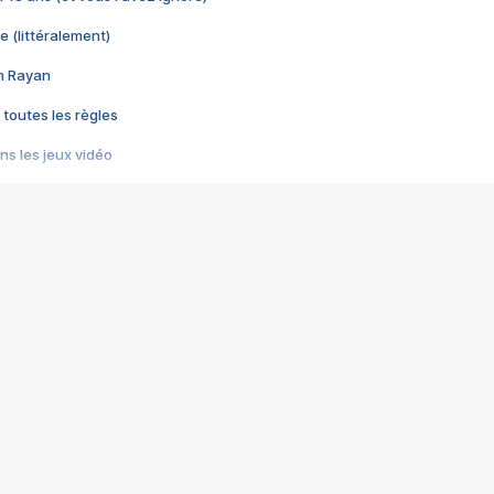
e (littéralement)
im Rayan
 toutes les règles
s les jeux vidéo
us choquant de Rockstar ? - Le scandale BULLY
e plus moche de Steam
du RÊVE tourne au CAUCHEMAR
pendant 8 heures
it… à tort
umiliés par un jeu vidéo
ire - Final Fantasy 8
ti un empire - Age of Empires