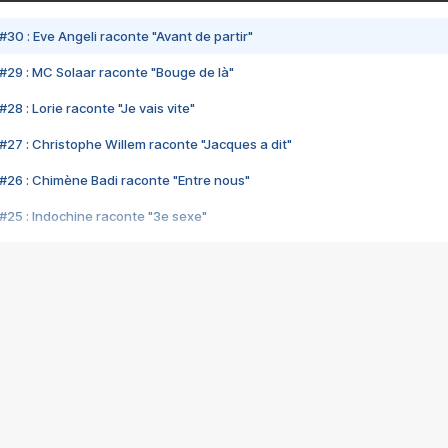
#30 : Eve Angeli raconte "Avant de partir"
#29 : MC Solaar raconte "Bouge de là"
28 : Lorie raconte "Je vais vite"
#27 : Christophe Willem raconte "Jacques a dit"
#26 : Chimène Badi raconte "Entre nous"
#25 : Indochine raconte "3e sexe"
#24 : Zaho raconte "C'est chelou"
#23 : Patrick Bruel raconte "Au café des délices"
#22 : Kyo raconte "Le chemin"
#21 : Nolwenn Leroy raconte "Cassé"
#20 : Patrick Hernandez raconte "Born to be alive"
#19 : Lorie raconte "Près de moi"