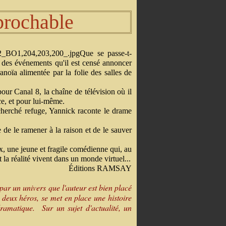
prochable
Que se passe-t-
ur des événements qu'il est censé annoncer
noïa alimentée par la folie des salles de
our Canal 8, la chaîne de télévision où il
ce, et pour lui-même.
 cherché refuge, Yannick raconte le drame
 de le ramener à la raison et de le sauver
x, une jeune et fragile comédienne qui, au
t la réalité vivent dans un monde virtuel...
Éditions RAMSAY
par un univers que l'auteur est bien placé
 deux héros, se met en place une histoire
n dramatique.
Sur un sujet d'actualité, un