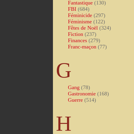
Fantastique
(130)
FBI
(684)
Féminicide
(297)
Féminisme
(122)
Fêtes de Noël
(324)
Fiction
(237)
Finances
(279)
Franc-maçon
(77)
G
Gang
(78)
Gastronomie
(168)
Guerre
(514)
H