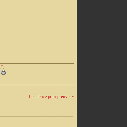
[
#
]
Le silence pour preuve