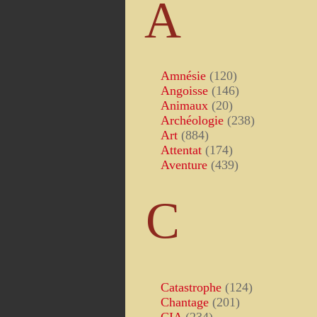
A
Amnésie
(120)
Angoisse
(146)
Animaux
(20)
Archéologie
(238)
Art
(884)
Attentat
(174)
Aventure
(439)
C
Catastrophe
(124)
Chantage
(201)