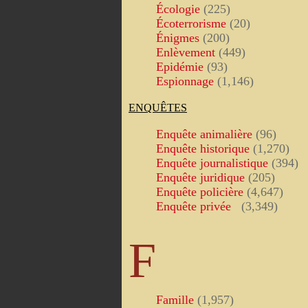
Écologie
(225)
Écoterrorisme
(20)
Énigmes
(200)
Enlèvement
(449)
Epidémie
(93)
Espionnage
(1,146)
ENQUÊTES
Enquête animalière
(96)
Enquête historique
(1,270)
Enquête journalistique
(394)
Enquête juridique
(205)
Enquête policière
(4,647)
Enquête privée
(3,349)
F
Famille
(1,957)