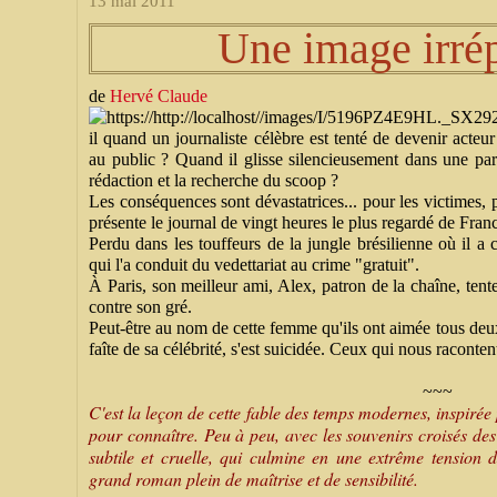
13 mai 2011
Une image irré
de
Hervé Claude
il quand un journaliste célèbre est tenté de devenir acte
au public ? Quand il glisse silencieusement dans une para
rédaction et la recherche du scoop ?
Les conséquences sont dévastatrices... pour les victimes, p
présente le journal de vingt heures le plus regardé de Fran
Perdu dans les touffeurs de la jungle brésilienne où il a
qui l'a conduit du vedettariat au crime "gratuit".
À Paris, son meilleur ami, Alex, patron de la chaîne, tente
contre son gré.
Peut-être au nom de cette femme qu'ils ont aimée tous deu
faîte de sa célébrité, s'est suicidée. Ceux qui nous raconten
~~~
C'est la leçon de cette fable des temps modernes, inspirée 
pour connaître. Peu à peu, avec les souvenirs croisés des
subtile et cruelle, qui culmine en une extrême tensio
grand roman plein de maîtrise et de sensibilité.