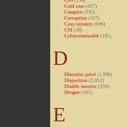
CIA
(234)
Cold case
(427)
Complot
(335)
Corruption
(167)
Cosy mystery
(690)
CSI
(28)
Cybercriminalité
(105)
D
Détective privé
(1,896)
Disparition
(2,052)
Double meurtre
(234)
Drogue
(182)
E