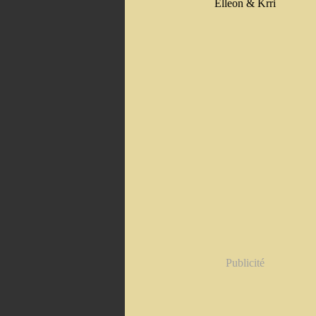
Elleon & Krri
Publicité