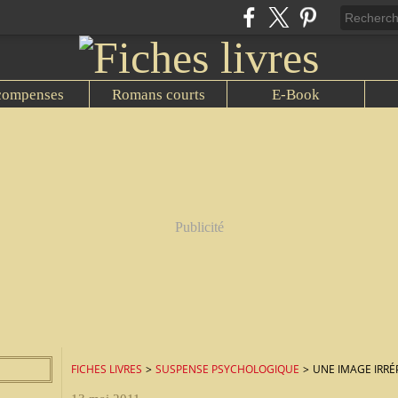
compenses
Romans courts
E-Book
Publicité
FICHES LIVRES
>
SUSPENSE PSYCHOLOGIQUE
>
UNE IMAGE IRR