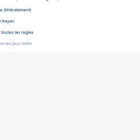
e (littéralement)
im Rayan
 toutes les règles
s les jeux vidéo
us choquant de Rockstar ? - Le scandale BULLY
e plus moche de Steam
du RÊVE tourne au CAUCHEMAR
pendant 8 heures
it… à tort
umiliés par un jeu vidéo
ire - Final Fantasy 8
ti un empire - Age of Empires