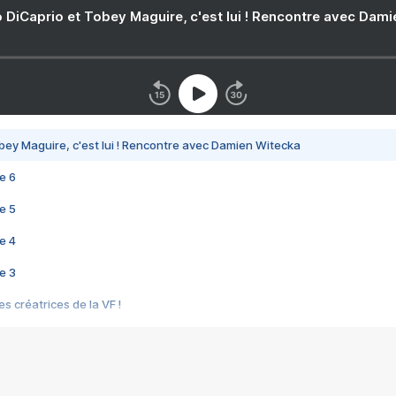
 DiCaprio et Tobey Maguire, c'est lui ! Rencontre avec Dam
bey Maguire, c'est lui ! Rencontre avec Damien Witecka
e 6
e 5
e 4
e 3
s créatrices de la VF !
e 2
e 1