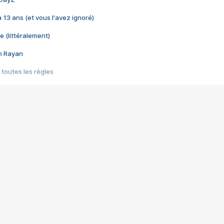
 a 13 ans (et vous l'avez ignoré)
e (littéralement)
im Rayan
 toutes les règles
s les jeux vidéo
us choquant de Rockstar ? - Le scandale BULLY
e plus moche de Steam
du RÊVE tourne au CAUCHEMAR
pendant 8 heures
it… à tort
umiliés par un jeu vidéo
ire - Final Fantasy 8