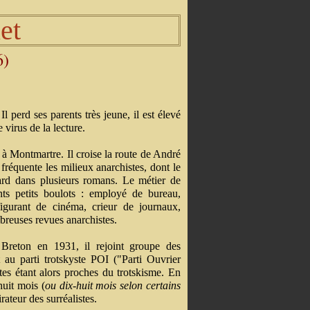
et
6)
 perd ses parents très jeune, il est élevé
 virus de la lecture.
à Montmartre. Il croise la route de André
 fréquente les milieux anarchistes, dont le
tard dans plusieurs romans. Le métier de
ents petits boulots : employé de bureau,
gurant de cinéma, crieur de journaux,
mbreuses revues anarchistes.
é Breton en 1931, il rejoint groupe des
 au parti trotskyste POI ("Parti Ouvrier
tes étant alors proches du trotskisme. En
huit mois (
ou dix-huit mois selon
certains
ateur des surréalistes.