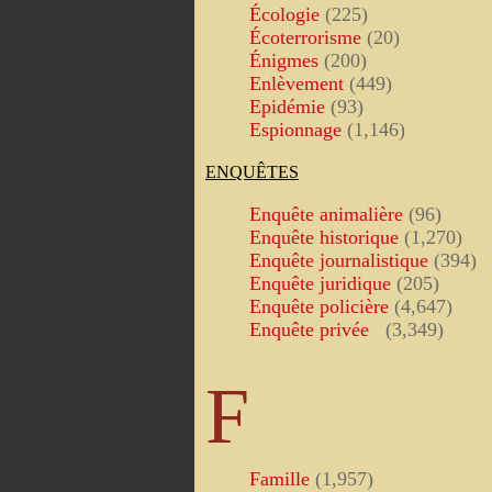
Écologie
(225)
Écoterrorisme
(20)
Énigmes
(200)
Enlèvement
(449)
Epidémie
(93)
Espionnage
(1,146)
ENQUÊTES
Enquête animalière
(96)
Enquête historique
(1,270)
Enquête journalistique
(394)
Enquête juridique
(205)
Enquête policière
(4,647)
Enquête privée
(3,349)
F
Famille
(1,957)