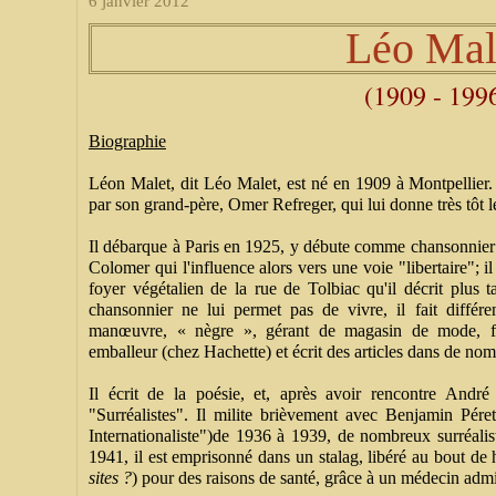
6 janvier 2012
Léo Mal
(1909 - 199
Biographie
Léon Malet, dit Léo Malet, est né en 1909 à Montpellier. Il
par son grand-père, Omer Refreger, qui lui donne très tôt le
Il débarque à Paris en 1925, y débute comme chansonnier 
Colomer qui l'influence alors vers une voie "libertaire"; il
foyer végétalien de la rue de Tolbiac qu'il décrit plus 
chansonnier ne lui permet pas de vivre, il fait différ
manœuvre, « nègre », gérant de magasin de mode, fi
emballeur (chez Hachette) et écrit des articles dans de no
Il écrit de la poésie, et, après avoir rencontre Andr
"Surréalistes". Il milite brièvement avec Benjamin Péret
Internationaliste")de 1936 à 1939, de nombreux surréalis
1941, il est emprisonné dans un stalag, libéré au bout de 
sites ?
) pour des raisons de santé, grâce à un médecin admir