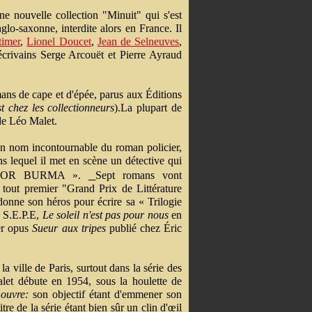
e nouvelle collection "Minuit" qui s'est
nglo-saxonne, interdite alors en France. Il
timer
,
Lionel Doucet
,
Jean de Selneuves
,
écrivains Serge Arcouët et Pierre Ayraud
omans de cape et d'épée, parus aux Éditions
st chez les collectionneurs
).La plupart de
de Léo Malet.
un nom incontournable du roman policier,
s lequel il met en scène un détective qui
 NESTOR BURMA ».
Sept romans vont
tout premier "Grand Prix de Littérature
ndonne son héros pour écrire sa « Trilogie
 S.E.P.E,
Le soleil n'est pas pour nous
en
ier opus
Sueur aux tripes
publié chez Éric
a ville de Paris, surtout dans la série des
et débute en 1954, sous la houlette de
Louvre:
son objectif étant d'emmener son
tre de la série étant bien sûr un clin d'œil