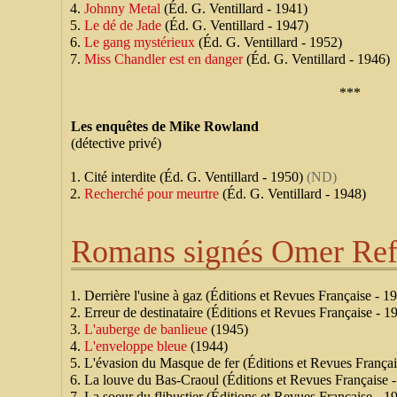
Johnny Metal
(Éd. G. Ventillard - 1941)
Le dé de Jade
(Éd. G. Ventillard - 1947)
Le gang mystérieux
(Éd. G. Ventillard - 1952)
Miss Chandler est en danger
(Éd. G. Ventillard - 1946)
***
Les enquêtes de Mike Rowland
(détective privé)
Cité interdite (Éd. G. Ventillard - 1950)
(ND)
Recherché pour meurtre
(Éd. G. Ventillard - 1948)
Romans signés Omer Ref
Derrière l'usine à gaz (Éditions et Revues Française - 1
Erreur de destinataire (Éditions et Revues Française - 
L'auberge de banlieue
(1945)
L'enveloppe bleue
(1944)
L'évasion du Masque de fer (Éditions et Revues França
La louve du Bas-Craoul (Éditions et Revues Française 
La soeur du flibustier (Éditions et Revues Française - 