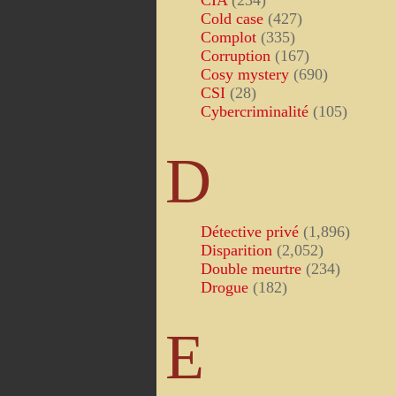
CIA
(234)
Cold case
(427)
Complot
(335)
Corruption
(167)
Cosy mystery
(690)
CSI
(28)
Cybercriminalité
(105)
D
Détective privé
(1,896)
Disparition
(2,052)
Double meurtre
(234)
Drogue
(182)
E