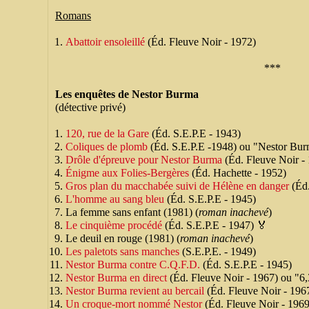
Romans
Abattoir ensoleillé
(Éd. Fleuve Noir - 1972)
***
Les enquêtes de Nestor Burma
(détective privé)
120, rue de la Gare
(Éd. S.E.P.E - 1943)
Coliques de plomb
(Éd. S.E.P.E -1948) ou "Nestor Bur
Drôle d'épreuve pour Nestor Burma
(Éd. Fleuve Noir -
Énigme aux Folies-Bergères
(Éd. Hachette - 1952)
Gros plan du macchabée suivi de Hélène en danger
(Éd.
L'homme au sang bleu
(Éd. S.E.P.E - 1945)
La femme sans enfant (1981) (
roman inachevé
)
Le cinquième procédé
(Éd. S.E.P.E - 1947) 🏅
Le deuil en rouge (1981) (
roman inachevé
)
Les paletots sans manches
(S.E.P.E. - 1949)
Nestor Burma contre C.Q.F.D.
(Éd. S.E.P.E - 1945)
Nestor Burma en direct
(Éd. Fleuve Noir - 1967) ou "6,
Nestor Burma revient au bercail
(Éd. Fleuve Noir - 196
Un croque-mort nommé Nestor
(Éd. Fleuve Noir - 1969