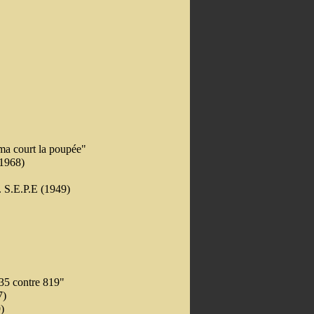
ma court la poupée"
 1968)
 S.E.P.E (1949)
35 contre 819"
7)
)