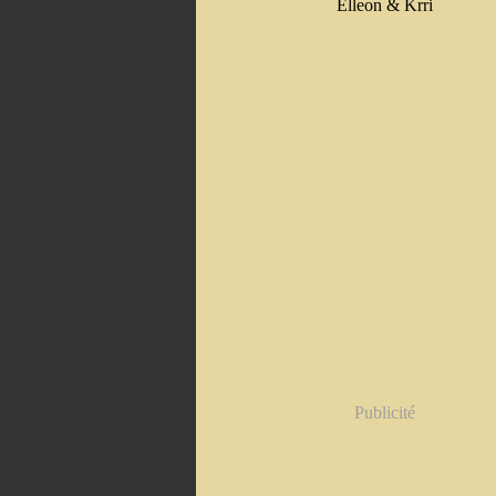
Elleon & Krri
Publicité