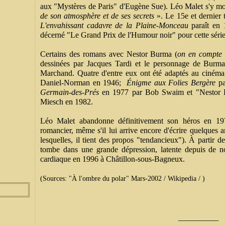
aux "Mystères de Paris" d'Eugène Sue). Léo Malet s'y m
de son atmosphère et de ses secrets
». Le 15e et dernier
L'envahissant cadavre de la Plaine-Monceau
paraît en 
décerné "Le Grand Prix de l'Humour noir"
pour cette série
Certains des romans avec Nestor Burma (
on en compte 
dessinées par Jacques Tardi et le personnage de Burma
Marchand. Quatre d'entre eux ont été adaptés au ciném
Daniel-Norman en 1946;
Énigme aux Folies Bergère
pa
Germain-des-Prés
en 1977 par Bob Swaim et "Nestor B
Miesch en 1982.
Léo Malet abandonne définitivement son héros en 1
romancier, même s'il lui arrive encore d'écrire quelques 
lesquelles, il tient des propos "tendancieux"). À partir 
tombe dans une grande dépression, latente depuis de n
cardiaque en 1996 à Châtillon-sous-Bagneux.
(Sources: "À l'ombre du polar" Mars-2002 / Wikipedia / )
__________