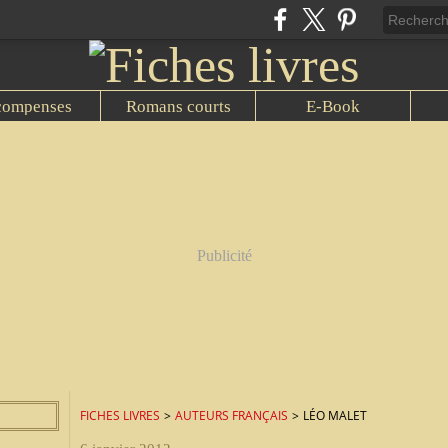
compenses
Romans courts
E-Book
Publicité
FICHES LIVRES
>
AUTEURS FRANÇAIS
>
LÉO MALET