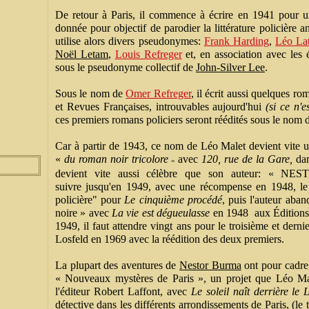
De retour à Paris, il commence à écrire en 1941 pour un
donnée pour objectif de parodier la littérature policière a
utilise alors divers pseudonymes:
Frank Harding
,
Léo La
Noël Letam
,
Louis Refreger
et, en association avec les 
sous le pseudonyme collectif de
John-Silver Lee
.
Sous le nom de
Omer Refreger
, il écrit aussi quelques r
et Revues Françaises, introuvables aujourd'hui
(si ce n'e
ces premiers romans policiers seront réédités sous le nom 
Car à partir de 1943, ce nom de Léo Malet devient vite 
«
du roman noir tricolore
avec
120, rue de la Gare,
dan
»
devient vite aussi célèbre que son auteur: «
suivre jusqu'en 1949, avec une récompense en 1948, le 
policière" pour
Le cinquième procédé
, puis l'auteur aba
noire » avec
La vie est
dégueulasse
en 1948 aux Éditions
1949, il faut attendre vingt ans pour le troisième et dern
Losfeld en 1969 avec la réédition des deux premiers.
La plupart des aventures de
Nestor Burma
ont pour cadre l
« Nouveaux mystères de Paris », un projet que Léo Mal
l'éditeur Robert Laffont, avec
Le soleil naît derrière le 
détective dans les différents arrondissements de Paris, (le ti