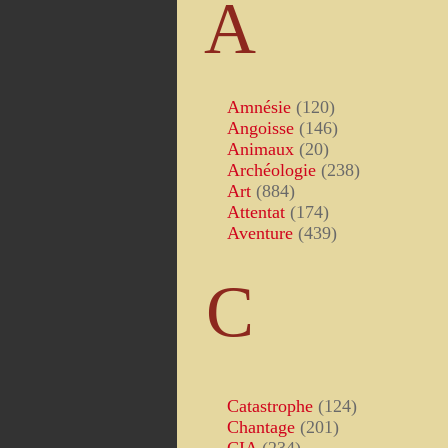
A
Amnésie
(120)
Angoisse
(146)
Animaux
(20)
Archéologie
(238)
Art
(884)
Attentat
(174)
Aventure
(439)
C
Catastrophe
(124)
Chantage
(201)