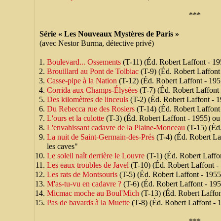
***
Série « Les Nouveaux Mystères de Paris »
(avec Nestor Burma, détective privé)
Boulevard... Ossements
(T-11) (Éd. Robert Laffont - 19
Brouillard au Pont de Tolbiac
(T-9) (Éd. Robert Laffont
Casse-pipe à la Nation
(T-12) (Éd. Robert Laffont - 19
Corrida aux Champs-Élysées
(T-7) (Éd. Robert Laffont
Des kilomètres de linceuls
(T-2) (Éd. Robert Laffont - 
Du Rebecca rue des Rosiers
(T-14) (Éd. Robert Laffont
L'ours et la culotte
(T-3) (Éd. Robert Laffont - 1955) ou
L'envahissant cadavre de la Plaine-Monceau
(T-15) (Éd.
La nuit de Saint-Germain-des-Prés
(T-4) (Éd. Robert La
les caves"
Le soleil naît derrière le Louvre
(T-1) (Éd. Robert Laffo
Les eaux troubles de Javel
(T-10) (Éd. Robert Laffont -
Les rats de Montsouris
(T-5) (Éd. Robert Laffont - 1955
M'as-tu-vu en cadavre ?
(T-6) (Éd. Robert Laffont - 195
Micmac moche au Boul'Mich
(T-13) (Éd. Robert Laffo
Pas de bavards à la Muette
(T-8) (Éd. Robert Laffont - 