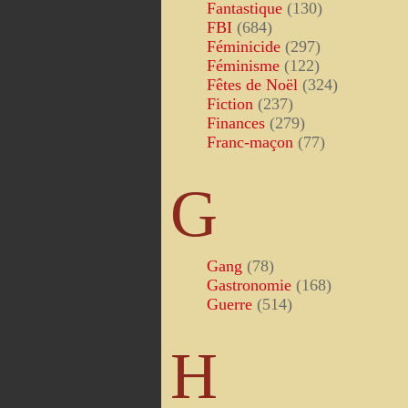
Fantastique
(130)
FBI
(684)
Féminicide
(297)
Féminisme
(122)
Fêtes de Noël
(324)
Fiction
(237)
Finances
(279)
Franc-maçon
(77)
G
Gang
(78)
Gastronomie
(168)
Guerre
(514)
H