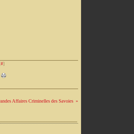
[
#
]
andes Affaires Criminelles des Savoies