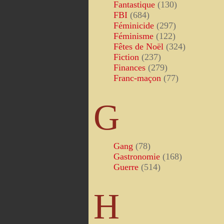
Fantastique
(130)
FBI
(684)
Féminicide
(297)
Féminisme
(122)
Fêtes de Noël
(324)
Fiction
(237)
Finances
(279)
Franc-maçon
(77)
G
Gang
(78)
Gastronomie
(168)
Guerre
(514)
H