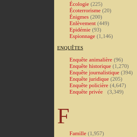
Écologie
(225)
Écoterrorisme
(20)
Énigmes
(200)
Enlèvement
(449)
Epidémie
(93)
Espionnage
(1,146)
ENQUÊTES
Enquête animalière
(96)
Enquête historique
(1,270)
Enquête journalistique
(394)
Enquête juridique
(205)
Enquête policière
(4,647)
Enquête privée
(3,349)
F
Famille
(1,957)