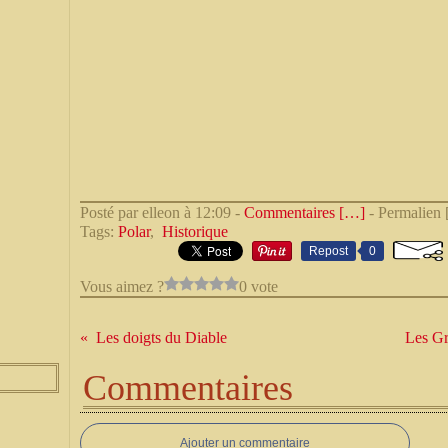
Posté par elleon à 12:09 -
Commentaires [
…
]
- Permalien 
Tags:
Polar
,
Historique
Repost
0
Vous aimez ?
0 vote
Les doigts du Diable
Les Gr
Commentaires
Ajouter un commentaire