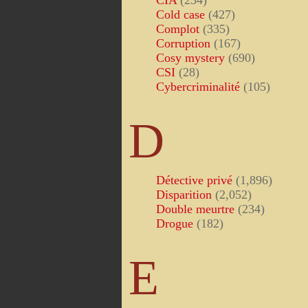
CIA
(234)
Cold case
(427)
Complot
(335)
Corruption
(167)
Cosy mystery
(690)
CSI
(28)
Cybercriminalité
(105)
D
Détective privé
(1,896)
Disparition
(2,052)
Double meurtre
(234)
Drogue
(182)
E