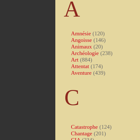
A
Amnésie
(120)
Angoisse
(146)
Animaux
(20)
Archéologie
(238)
Art
(884)
Attentat
(174)
Aventure
(439)
C
Catastrophe
(124)
Chantage
(201)