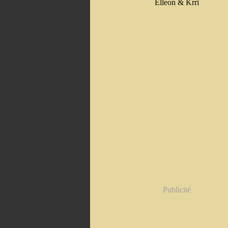
Elleon & Krri
Publicité