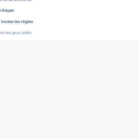
im Rayan
 toutes les règles
s les jeux vidéo
us choquant de Rockstar ? - Le scandale BULLY
e plus moche de Steam
du RÊVE tourne au CAUCHEMAR
pendant 8 heures
it… à tort
umiliés par un jeu vidéo
ire - Final Fantasy 8
ti un empire - Age of Empires
story DOFUS