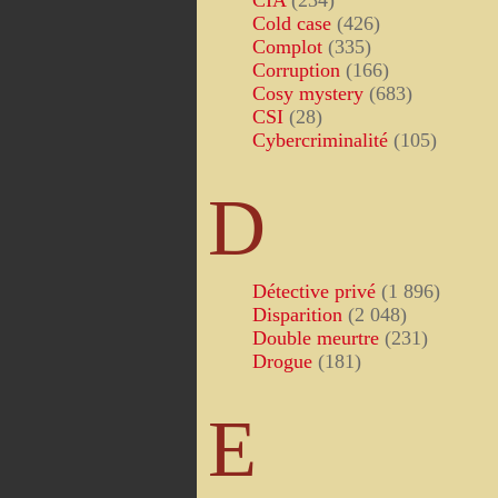
CIA
(234)
Cold case
(426)
Complot
(335)
Corruption
(166)
Cosy mystery
(683)
CSI
(28)
Cybercriminalité
(105)
D
Détective privé
(1 896)
Disparition
(2 048)
Double meurtre
(231)
Drogue
(181)
E