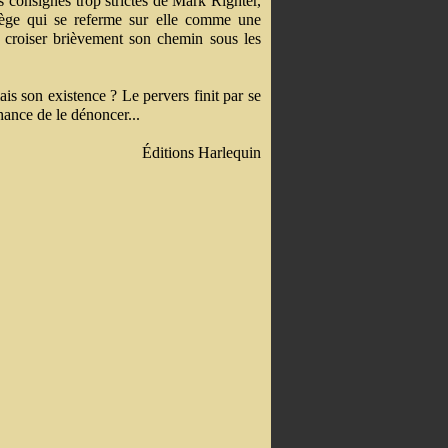
s consignes trop strictes de Mark Righter,
iège qui se referme sur elle comme une
à croiser brièvement son chemin sous les
 son existence ? Le pervers finit par se
ance de le dénoncer...
Éditions Harlequin