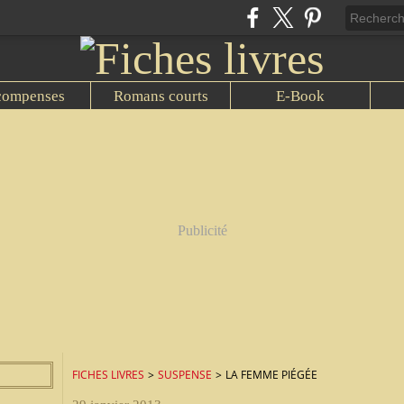
compenses
Romans courts
E-Book
Publicité
FICHES LIVRES
>
SUSPENSE
>
LA FEMME PIÉGÉE