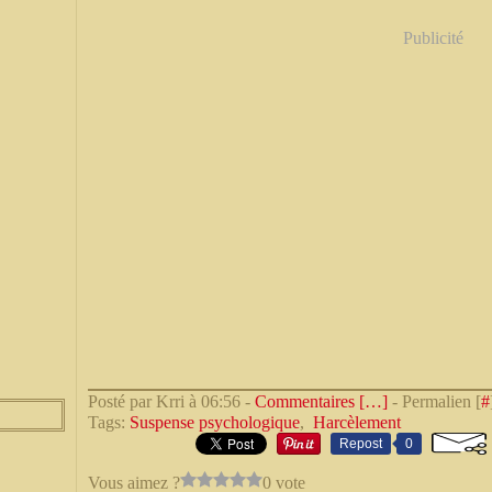
Publicité
Posté par Krri à 06:56 -
Commentaires [
…
]
- Permalien [
#
Tags:
Suspense psychologique
,
Harcèlement
Repost
0
Vous aimez ?
0 vote