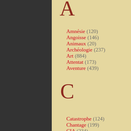
A
Amnésie
(120)
Angoisse
(146)
Animaux
(20)
Archéologie
(237)
Art
(884)
Attentat
(173)
Aventure
(439)
C
Catastrophe
(124)
Chantage
(199)