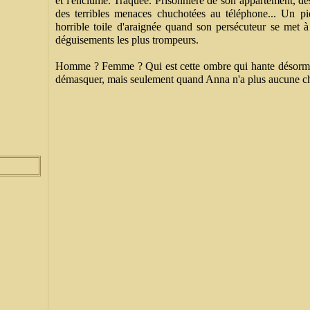
et l'enclume. Traquée. Prisonnière de son appartement, de
des terribles menaces chuchotées au téléphone... Un p
horrible toile d'araignée quand son persécuteur se met 
déguisements les plus trompeurs.
Homme ? Femme ? Qui est cette ombre qui hante désormais
démasquer, mais seulement quand Anna n'a plus aucune ch