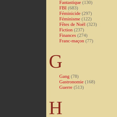
Fantastique
(130)
FBI
(683)
Féminicide
(297)
Féminisme
(122)
Fêtes de Noël
(323)
Fiction
(237)
Finances
(274)
Franc-maçon
(77)
G
Gang
(78)
Gastronomie
(168)
Guerre
(513)
H