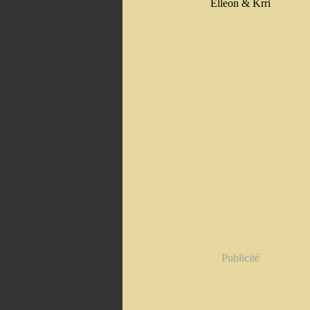
Elleon & Krri
Publicité