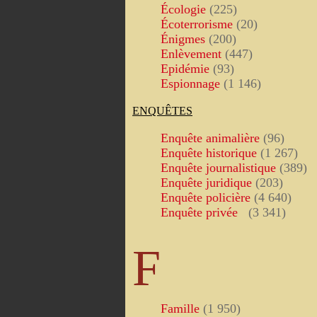
Écologie
(225)
Écoterrorisme
(20)
Énigmes
(200)
Enlèvement
(447)
Epidémie
(93)
Espionnage
(1 146)
ENQUÊTES
Enquête animalière
(96)
Enquête historique
(1 267)
Enquête journalistique
(389)
Enquête juridique
(203)
Enquête policière
(4 640)
Enquête privée
(3 341)
F
Famille
(1 950)