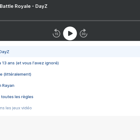
 Battle Royale - DayZ
 DayZ
 a 13 ans (et vous l'avez ignoré)
e (littéralement)
im Rayan
 toutes les règles
s les jeux vidéo
us choquant de Rockstar ? - Le scandale BULLY
e plus moche de Steam