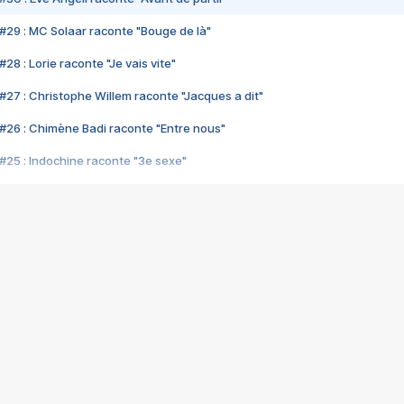
#29 : MC Solaar raconte "Bouge de là"
28 : Lorie raconte "Je vais vite"
#27 : Christophe Willem raconte "Jacques a dit"
#26 : Chimène Badi raconte "Entre nous"
#25 : Indochine raconte "3e sexe"
#24 : Zaho raconte "C'est chelou"
#23 : Patrick Bruel raconte "Au café des délices"
#22 : Kyo raconte "Le chemin"
#21 : Nolwenn Leroy raconte "Cassé"
#20 : Patrick Hernandez raconte "Born to be alive"
#19 : Lorie raconte "Près de moi"
#18 : Michael Jones raconte "A nos actes manqués" (avec Jean-Jacque