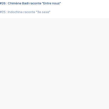
#26 : Chimène Badi raconte "Entre nous"
#25 : Indochine raconte "3e sexe"
#24 : Zaho raconte "C'est chelou"
#23 : Patrick Bruel raconte "Au café des délices"
#22 : Kyo raconte "Le chemin"
#21 : Nolwenn Leroy raconte "Cassé"
#20 : Patrick Hernandez raconte "Born to be alive"
#19 : Lorie raconte "Près de moi"
#18 : Michael Jones raconte "A nos actes manqués" (avec Jean-Jacque
#17 : Khaled raconte "Aïcha"
#16 : Corneille raconte "Parce qu'on vient de loin"
#15 : Indochine raconte "L'aventurier"
14 : Lorie raconte "Sur un air latino"