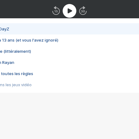
 DayZ
 a 13 ans (et vous l'avez ignoré)
e (littéralement)
im Rayan
 toutes les règles
s les jeux vidéo
us choquant de Rockstar ? - Le scandale BULLY
e plus moche de Steam
du RÊVE tourne au CAUCHEMAR
pendant 8 heures