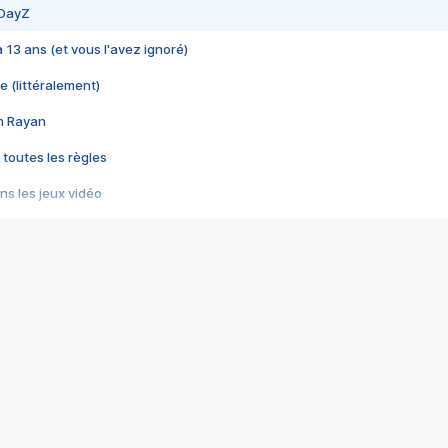
 DayZ
 a 13 ans (et vous l'avez ignoré)
e (littéralement)
im Rayan
 toutes les règles
s les jeux vidéo
us choquant de Rockstar ? - Le scandale BULLY
e plus moche de Steam
du RÊVE tourne au CAUCHEMAR
pendant 8 heures
it… à tort
umiliés par un jeu vidéo
ire - Final Fantasy 8