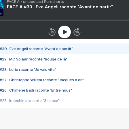
FACE A - un podcast Purecharts
FACE A #30 : Eve Angeli raconte "Avant de partir"
#30 : Eve Angeli raconte "Avant de partir"
#29 : MC Solaar raconte "Bouge de là"
28 : Lorie raconte "Je vais vite"
#27 : Christophe Willem raconte "Jacques a dit"
#26 : Chimène Badi raconte "Entre nous"
#25 : Indochine raconte "3e sexe"
#24 : Zaho raconte "C'est chelou"
#23 : Patrick Bruel raconte "Au café des délices"