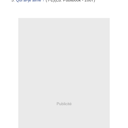
Qui ai-je aimé ?
(T-2)(Éd. Publibook - 2007)
Publicité