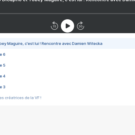
bey Maguire, c'est lui ! Rencontre avec Damien Witecka
e 6
e 5
e 4
e 3
s créatrices de la VF !
e 2
e 1
e Mektoub My Love arrive enfin ! Rencontre avec Shaïn Boumedine et Sal