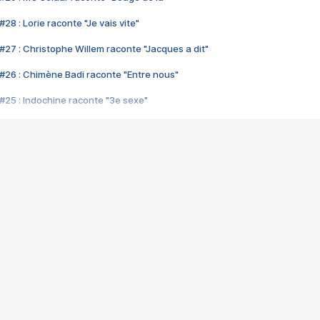
28 : Lorie raconte "Je vais vite"
#27 : Christophe Willem raconte "Jacques a dit"
#26 : Chimène Badi raconte "Entre nous"
#25 : Indochine raconte "3e sexe"
#24 : Zaho raconte "C'est chelou"
#23 : Patrick Bruel raconte "Au café des délices"
#22 : Kyo raconte "Le chemin"
#21 : Nolwenn Leroy raconte "Cassé"
#20 : Patrick Hernandez raconte "Born to be alive"
#19 : Lorie raconte "Près de moi"
#18 : Michael Jones raconte "A nos actes manqués" (avec Jean-Jacque
#17 : Khaled raconte "Aïcha"