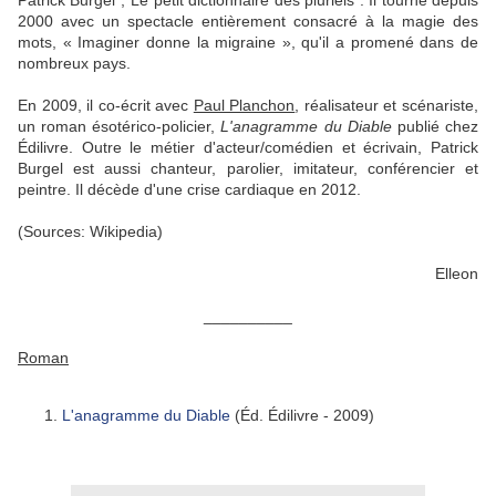
Patrick Burgel","Le petit dictionnaire des pluriels". Il tourne depuis
2000 avec un spectacle entièrement consacré à la magie des
mots, « Imaginer donne la migraine », qu'il a promené dans de
nombreux pays.
En 2009, il co-écrit avec
Paul Planchon
, réalisateur et scénariste,
un roman ésotérico-policier,
L'anagramme du Diable
publié chez
Édilivre. Outre le métier d'acteur/comédien et écrivain, Patrick
Burgel est aussi chanteur, parolier, imitateur, conférencier et
peintre. Il décède d'une crise cardiaque en 2012.
(Sources: Wikipedia)
Elleon
__________
Roman
L'anagramme du Diable
(Éd. Édilivre - 2009)