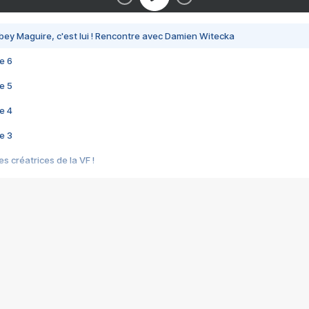
bey Maguire, c'est lui ! Rencontre avec Damien Witecka
e 6
e 5
e 4
e 3
s créatrices de la VF !
e 2
e 1
e Mektoub My Love arrive enfin ! Rencontre avec Shaïn Boumedine et Sal
i : après Toni en famille
elle réalise le bouleversant Dites lui que je l'aime