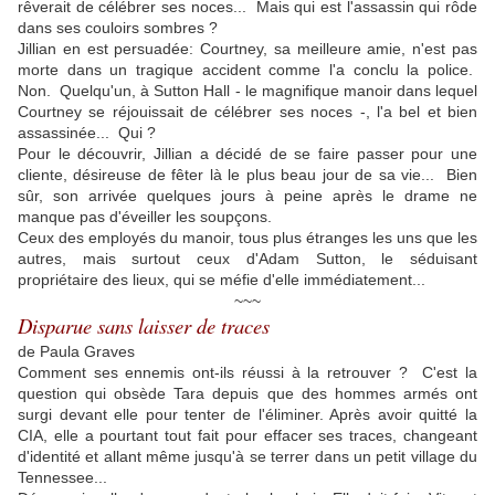
rêverait de célébrer ses noces... Mais qui est l'assassin qui rôde
dans ses couloirs sombres ?
Jillian en est persuadée: Courtney, sa meilleure amie, n'est pas
morte dans un tragique accident comme l'a conclu la police.
Non. Quelqu'un, à Sutton Hall - le magnifique manoir dans lequel
Courtney se réjouissait de célébrer ses noces -, l'a bel et bien
assassinée... Qui ?
Pour le découvrir, Jillian a décidé de se faire passer pour une
cliente, désireuse de fêter là le plus beau jour de sa vie... Bien
sûr, son arrivée quelques jours à peine après le drame ne
manque pas d'éveiller les soupçons.
Ceux des employés du manoir, tous plus étranges les uns que les
autres, mais surtout ceux d'Adam Sutton, le séduisant
propriétaire des lieux, qui se méfie d'elle immédiatement...
~~~
Disparue sans laisser de traces
de Paula Graves
Comment ses ennemis ont-ils réussi à la retrouver ? C'est la
question qui obsède Tara depuis que des hommes armés ont
surgi devant elle pour tenter de l'éliminer. Après avoir quitté la
CIA, elle a pourtant tout fait pour effacer ses traces, changeant
d'identité et allant même jusqu'à se terrer dans un petit village du
Tennessee...