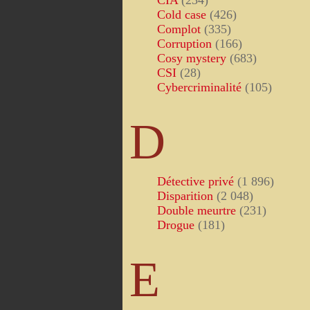
CIA
(234)
Cold case
(426)
Complot
(335)
Corruption
(166)
Cosy mystery
(683)
CSI
(28)
Cybercriminalité
(105)
D
Détective privé
(1 896)
Disparition
(2 048)
Double meurtre
(231)
Drogue
(181)
E