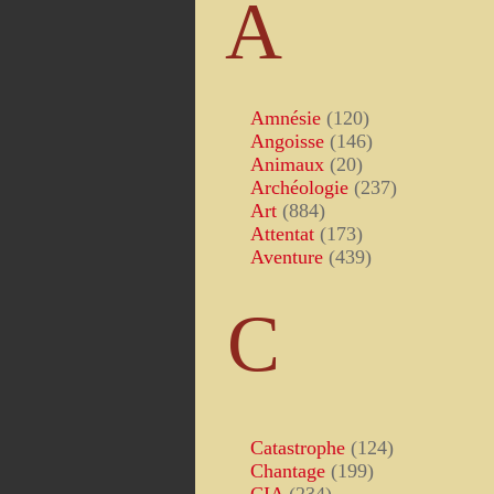
A
Amnésie
(120)
Angoisse
(146)
Animaux
(20)
Archéologie
(237)
Art
(884)
Attentat
(173)
Aventure
(439)
C
Catastrophe
(124)
Chantage
(199)