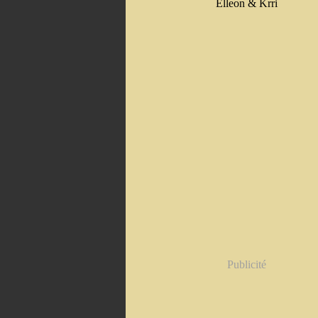
Elleon & Krri
Publicité