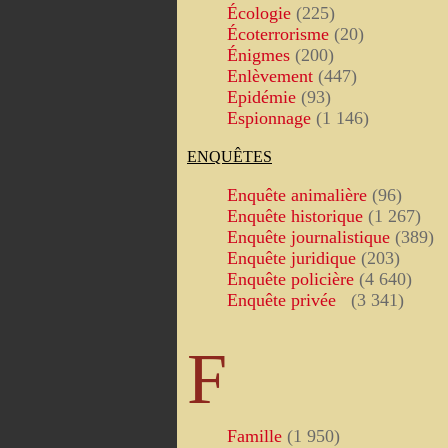
Écologie
(225)
Écoterrorisme
(20)
Énigmes
(200)
Enlèvement
(447)
Epidémie
(93)
Espionnage
(1 146)
ENQUÊTES
Enquête animalière
(96)
Enquête historique
(1 267)
Enquête journalistique
(389)
Enquête juridique
(203)
Enquête policière
(4 640)
Enquête privée
(3 341)
F
Famille
(1 950)