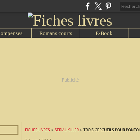
compenses
Romans courts
E-Book
Publicité
FICHES LIVRES
>
SERIAL KILLER
>
TROIS CERCUEILS POUR PONTOI