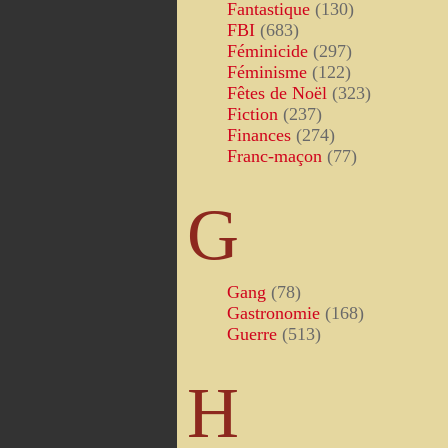
Fantastique
(130)
FBI
(683)
Féminicide
(297)
Féminisme
(122)
Fêtes de Noël
(323)
Fiction
(237)
Finances
(274)
Franc-maçon
(77)
G
Gang
(78)
Gastronomie
(168)
Guerre
(513)
H