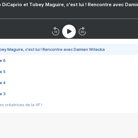
 DiCaprio et Tobey Maguire, c'est lui ! Rencontre avec Dam
bey Maguire, c'est lui ! Rencontre avec Damien Witecka
e 6
e 5
e 4
e 3
s créatrices de la VF !
e 2
e 1
e Mektoub My Love arrive enfin ! Rencontre avec Shaïn Boumedine et Sal