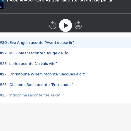
#30 : Eve Angeli raconte "Avant de partir"
#29 : MC Solaar raconte "Bouge de là"
28 : Lorie raconte "Je vais vite"
#27 : Christophe Willem raconte "Jacques a dit"
#26 : Chimène Badi raconte "Entre nous"
#25 : Indochine raconte "3e sexe"
#24 : Zaho raconte "C'est chelou"
#23 : Patrick Bruel raconte "Au café des délices"
#22 : Kyo raconte "Le chemin"