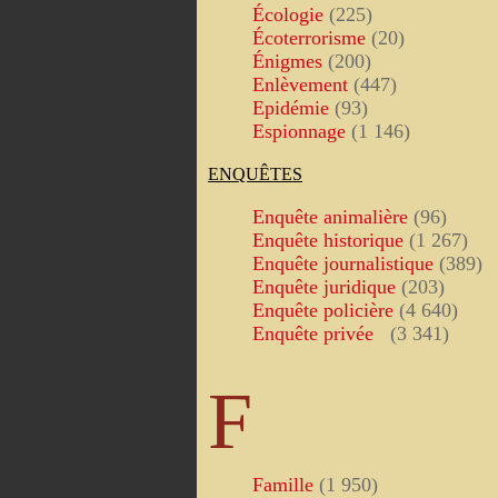
Écologie
(225)
Écoterrorisme
(20)
Énigmes
(200)
Enlèvement
(447)
Epidémie
(93)
Espionnage
(1 146)
ENQUÊTES
Enquête animalière
(96)
Enquête historique
(1 267)
Enquête journalistique
(389)
Enquête juridique
(203)
Enquête policière
(4 640)
Enquête privée
(3 341)
F
Famille
(1 950)