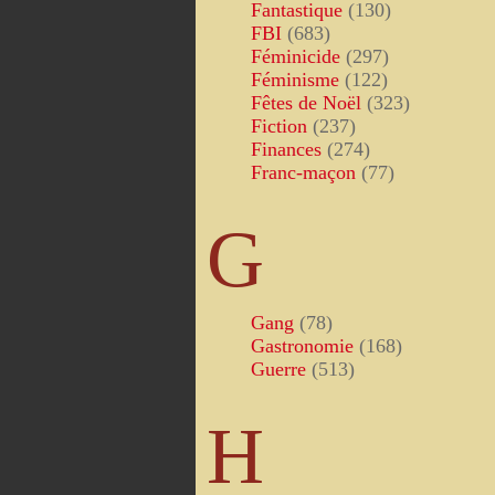
Fantastique
(130)
FBI
(683)
Féminicide
(297)
Féminisme
(122)
Fêtes de Noël
(323)
Fiction
(237)
Finances
(274)
Franc-maçon
(77)
G
Gang
(78)
Gastronomie
(168)
Guerre
(513)
H