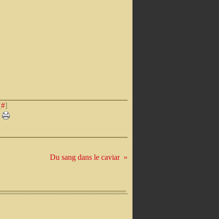
[
#
]
Du sang dans le caviar