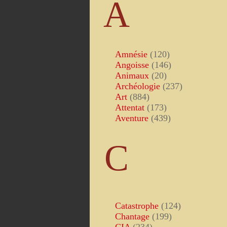
A
Amnésie
(120)
Angoisse
(146)
Animaux
(20)
Archéologie
(237)
Art
(884)
Attentat
(173)
Aventure
(439)
C
Catastrophe
(124)
Chantage
(199)