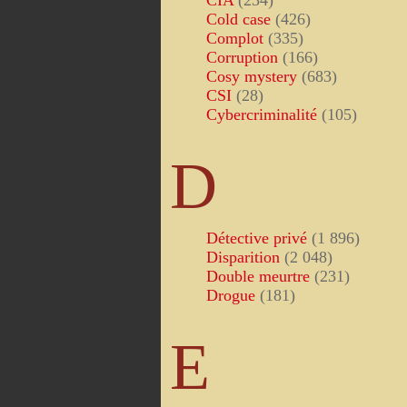
CIA
(234)
Cold case
(426)
Complot
(335)
Corruption
(166)
Cosy mystery
(683)
CSI
(28)
Cybercriminalité
(105)
D
Détective privé
(1 896)
Disparition
(2 048)
Double meurtre
(231)
Drogue
(181)
E