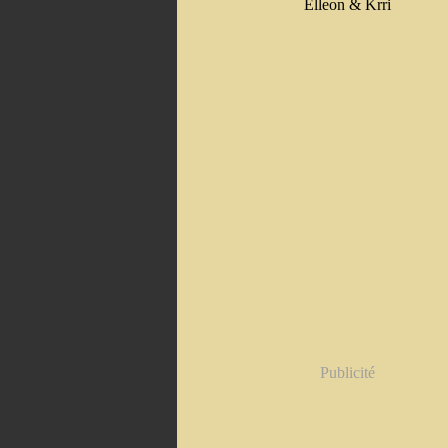
Elleon & Krri
Publicité