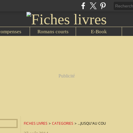
compenses
Romans courts
E-Book
Publicité
FICHES LIVRES
>
CATEGORIES
>
...JUSQU'AU COU