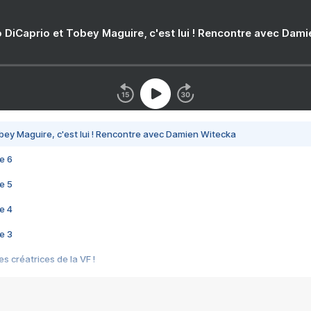
 DiCaprio et Tobey Maguire, c'est lui ! Rencontre avec Dam
bey Maguire, c'est lui ! Rencontre avec Damien Witecka
e 6
e 5
e 4
e 3
s créatrices de la VF !
e 2
e 1