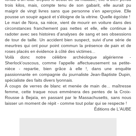
trois kilos, mais, compte tenu de son gabarit, elle aurait pu
maigrir de vingt livres sans que personne s'en aperçoive. Elle
pousse un soupir agacé et s'éloigne de la vitrine. Quelle égoïste !
Le mari de Nora, sa nièce, vient de mourir en voiture dans des
circonstances franchement pas nettes et elle, elle continue à
radoter avec ses histoires d'analyses de sang et ses obsessions
de tour de taille. Un accident bien suspect, suivi d'une série de
meurtres qui ont pour point commun la présence de pain et de
roses placés en évidence à côté des victimes...
Voilà donc notre célèbre archéologue algérienne -
Sherlock'ouscous, comme l'appelle affectueusement sa petite-
nièce - repartie, bien grâce à elle !, dans une enquête
passionnante en compagnie du journaliste Jean-Baptiste Dupin,
spécialiste des faits divers lyonnais.
À coups de verres de blanc et menée de main de... maîtresse
femme, cette traque nous emmènera des pentes de la Croix-
Rousse à Bejaïa, en passant par le Massachusetts, sans nous
laisser un moment de répit - comme tout polar qui se respecte !
Éditions de L'AUBE