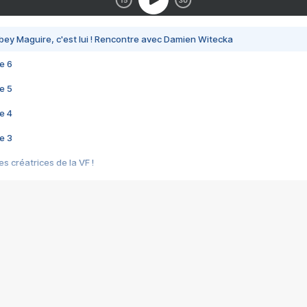
bey Maguire, c'est lui ! Rencontre avec Damien Witecka
e 6
e 5
e 4
e 3
s créatrices de la VF !
e 2
e 1
e Mektoub My Love arrive enfin ! Rencontre avec Shaïn Boumedine et Sal
i : après Toni en famille
elle réalise le bouleversant Dites lui que je l'aime