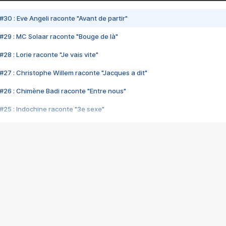
#30 : Eve Angeli raconte "Avant de partir"
#29 : MC Solaar raconte "Bouge de là"
28 : Lorie raconte "Je vais vite"
#27 : Christophe Willem raconte "Jacques a dit"
#26 : Chimène Badi raconte "Entre nous"
#25 : Indochine raconte "3e sexe"
#24 : Zaho raconte "C'est chelou"
#23 : Patrick Bruel raconte "Au café des délices"
#22 : Kyo raconte "Le chemin"
#21 : Nolwenn Leroy raconte "Cassé"
#20 : Patrick Hernandez raconte "Born to be alive"
#19 : Lorie raconte "Près de moi"