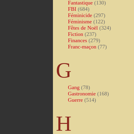
Fantastique
(130)
FBI
(684)
Féminicide
(297)
Féminisme
(122)
Fêtes de Noël
(324)
Fiction
(237)
Finances
(279)
Franc-maçon
(77)
G
Gang
(78)
Gastronomie
(168)
Guerre
(514)
H