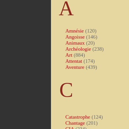
A
Amnésie
(120)
Angoisse
(146)
Animaux
(20)
Archéologie
(238)
Art
(884)
Attentat
(174)
Aventure
(439)
C
Catastrophe
(124)
Chantage
(201)