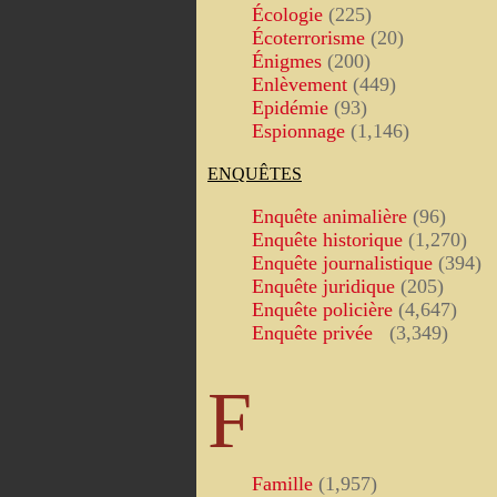
Écologie
(225)
Écoterrorisme
(20)
Énigmes
(200)
Enlèvement
(449)
Epidémie
(93)
Espionnage
(1,146)
ENQUÊTES
Enquête animalière
(96)
Enquête historique
(1,270)
Enquête journalistique
(394)
Enquête juridique
(205)
Enquête policière
(4,647)
Enquête privée
(3,349)
F
Famille
(1,957)