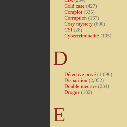
CIA
(234)
Cold case
(427)
Complot
(335)
Corruption
(167)
Cosy mystery
(690)
CSI
(28)
Cybercriminalité
(105)
D
Détective privé
(1,896)
Disparition
(2,052)
Double meurtre
(234)
Drogue
(182)
E