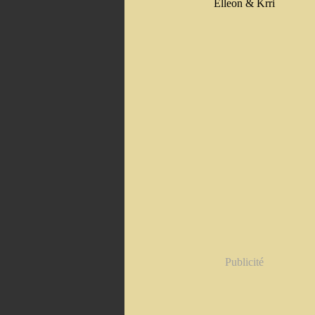
Elleon & Krri
Publicité