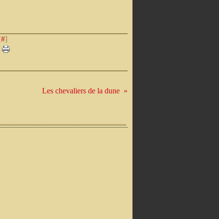
[
#
]
Les chevaliers de la dune