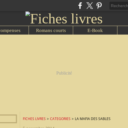
compenses
Romans courts
E-Book
Publicité
FICHES LIVRES
>
CATEGORIES
>
LA MAFIA DES SABLES