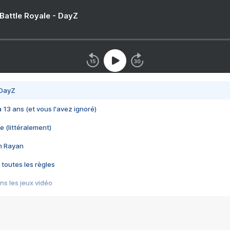
 Battle Royale - DayZ
 DayZ
 a 13 ans (et vous l'avez ignoré)
e (littéralement)
im Rayan
 toutes les règles
s les jeux vidéo
us choquant de Rockstar ? - Le scandale BULLY
e plus moche de Steam