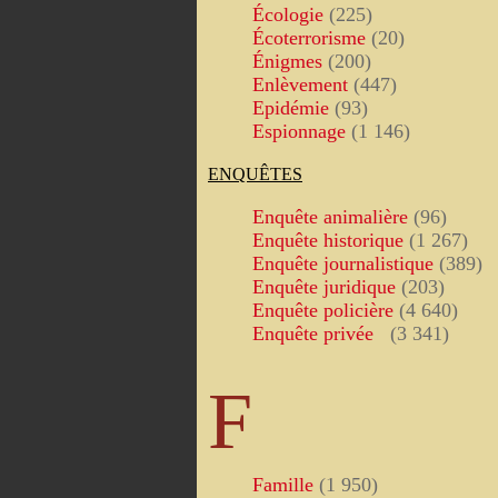
Écologie
(225)
Écoterrorisme
(20)
Énigmes
(200)
Enlèvement
(447)
Epidémie
(93)
Espionnage
(1 146)
ENQUÊTES
Enquête animalière
(96)
Enquête historique
(1 267)
Enquête journalistique
(389)
Enquête juridique
(203)
Enquête policière
(4 640)
Enquête privée
(3 341)
F
Famille
(1 950)