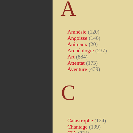
A
Amnésie
(120)
Angoisse
(146)
Animaux
(20)
Archéologie
(237)
Art
(884)
Attentat
(173)
Aventure
(439)
C
Catastrophe
(124)
Chantage
(199)