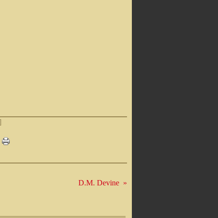
]
D.M. Devine