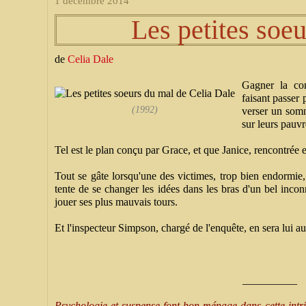
1 décembre 2014
Les petites soe
de
Celia Dale
Gagner la con
faisant passer 
(1992)
verser un somn
sur leurs pauvr
Tel est le plan conçu par Grace, et que Janice, rencontrée e
Tout se gâte lorsqu'une des victimes, trop bien endormie,
tente de se changer les idées dans les bras d'un bel inco
jouer ses plus mauvais tours.
Et l'inspecteur Simpson, chargé de l'enquête, en sera lui aus
__________
Psychologie et suspense font bon ménage dans cette int