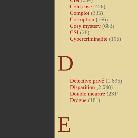
CIA
(234)
Cold case
(426)
Complot
(335)
Corruption
(166)
Cosy mystery
(683)
CSI
(28)
Cybercriminalité
(105)
D
Détective privé
(1 896)
Disparition
(2 048)
Double meurtre
(231)
Drogue
(181)
E