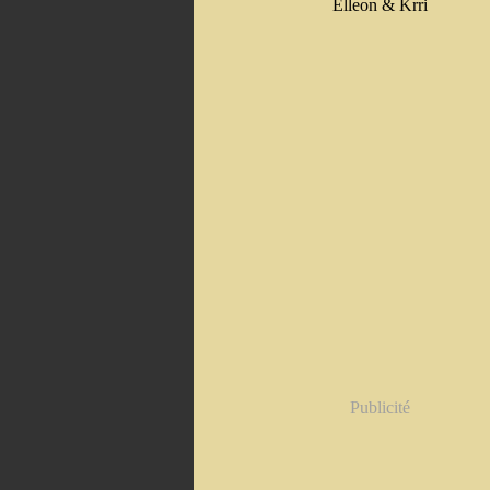
Elleon & Krri
Publicité