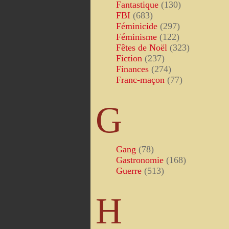
Fantastique
(130)
FBI
(683)
Féminicide
(297)
Féminisme
(122)
Fêtes de Noël
(323)
Fiction
(237)
Finances
(274)
Franc-maçon
(77)
G
Gang
(78)
Gastronomie
(168)
Guerre
(513)
H