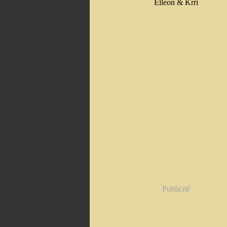
Elleon & Krri
Publicité