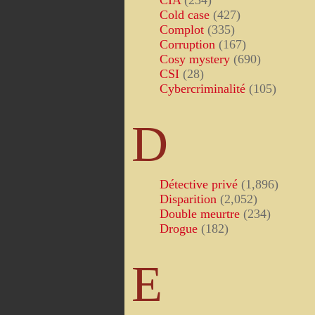
CIA
(234)
Cold case
(427)
Complot
(335)
Corruption
(167)
Cosy mystery
(690)
CSI
(28)
Cybercriminalité
(105)
D
Détective privé
(1,896)
Disparition
(2,052)
Double meurtre
(234)
Drogue
(182)
E