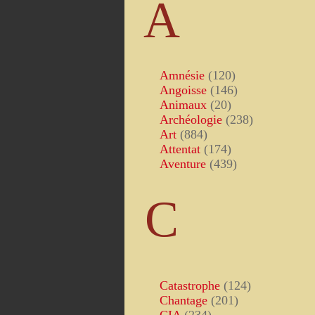
A
Amnésie
(120)
Angoisse
(146)
Animaux
(20)
Archéologie
(238)
Art
(884)
Attentat
(174)
Aventure
(439)
C
Catastrophe
(124)
Chantage
(201)