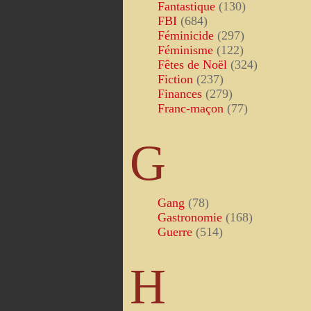
Fantastique
(130)
FBI
(684)
Féminicide
(297)
Féminisme
(122)
Fêtes de Noël
(324)
Fiction
(237)
Finances
(279)
Franc-maçon
(77)
G
Gang
(78)
Gastronomie
(168)
Guerre
(514)
H