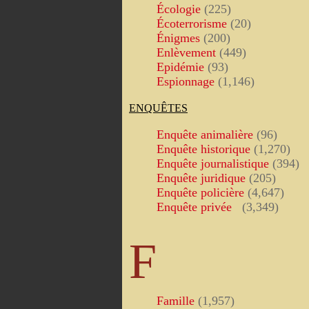
Écologie
(225)
Écoterrorisme
(20)
Énigmes
(200)
Enlèvement
(449)
Epidémie
(93)
Espionnage
(1,146)
ENQUÊTES
Enquête animalière
(96)
Enquête historique
(1,270)
Enquête journalistique
(394)
Enquête juridique
(205)
Enquête policière
(4,647)
Enquête privée
(3,349)
F
Famille
(1,957)