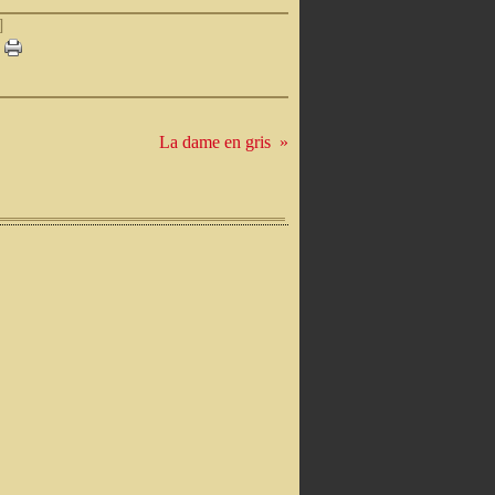
]
La dame en gris