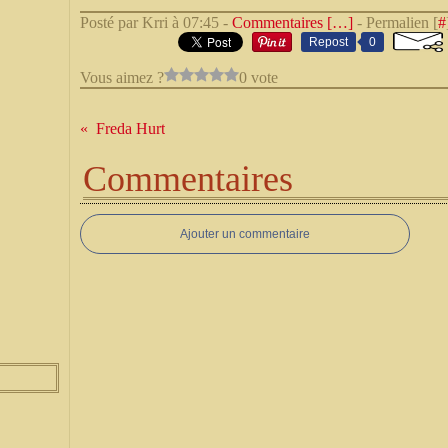
Posté par Krri à 07:45 -
Commentaires [
…
]
- Permalien [
#
Repost
0
Vous aimez ?
0 vote
Freda Hurt
Commentaires
Ajouter un commentaire