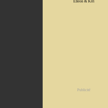
Elleon & Krri
Publicité