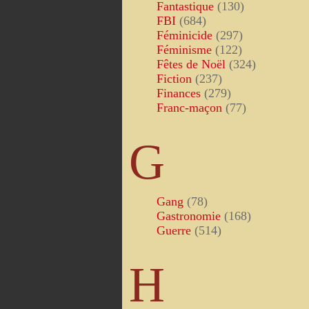
Fantastique
(130)
FBI
(684)
Féminicide
(297)
Féminisme
(122)
Fêtes de Noël
(324)
Fiction
(237)
Finances
(279)
Franc-maçon
(77)
G
Gang
(78)
Gastronomie
(168)
Guerre
(514)
H