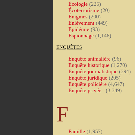
Écologie
(225)
Écoterrorisme
(20)
Énigmes
(200)
Enlèvement
(449)
Epidémie
(93)
Espionnage
(1,146)
ENQUÊTES
Enquête animalière
(96)
Enquête historique
(1,270)
Enquête journalistique
(394)
Enquête juridique
(205)
Enquête policière
(4,647)
Enquête privée
(3,349)
F
Famille
(1,957)