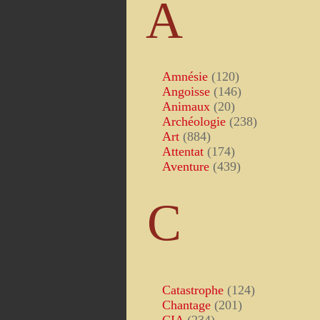
A
Amnésie
(120)
Angoisse
(146)
Animaux
(20)
Archéologie
(238)
Art
(884)
Attentat
(174)
Aventure
(439)
C
Catastrophe
(124)
Chantage
(201)