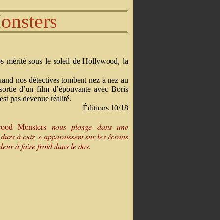
onsters
 mérité sous le soleil de Hollywood, la
uand nos détectives tombent nez à nez au
 sortie d’un film d’épouvante avec Boris
est pas devenue réalité.
Éditions 10/18
wood Monsters
nous plonge dans une
 durs à cuir » apparaissent sur les écrans
deur à faire froid dans le dos.