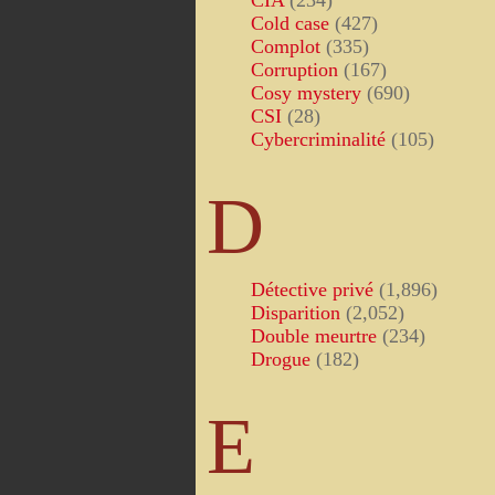
CIA
(234)
Cold case
(427)
Complot
(335)
Corruption
(167)
Cosy mystery
(690)
CSI
(28)
Cybercriminalité
(105)
D
Détective privé
(1,896)
Disparition
(2,052)
Double meurtre
(234)
Drogue
(182)
E