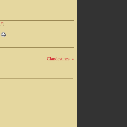
[
#
]
Clandestines