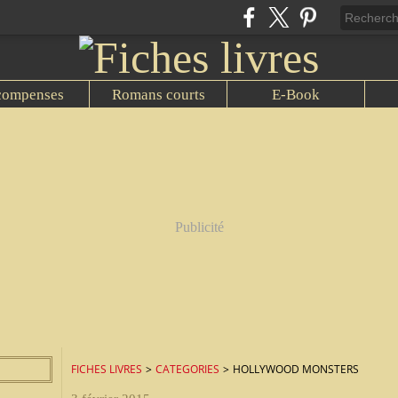
compenses
Romans courts
E-Book
Publicité
FICHES LIVRES
>
CATEGORIES
>
HOLLYWOOD MONSTERS