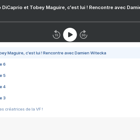
 DiCaprio et Tobey Maguire, c'est lui ! Rencontre avec Dam
bey Maguire, c'est lui ! Rencontre avec Damien Witecka
e 6
e 5
e 4
e 3
s créatrices de la VF !
e 2
e 1