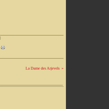
]
La Dame des Arjevels