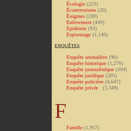
Écologie
(225)
Écoterrorisme
(20)
Énigmes
(200)
Enlèvement
(449)
Epidémie
(93)
Espionnage
(1,146)
ENQUÊTES
Enquête animalière
(96)
Enquête historique
(1,270)
Enquête journalistique
(394)
Enquête juridique
(205)
Enquête policière
(4,647)
Enquête privée
(3,349)
F
Famille
(1,957)