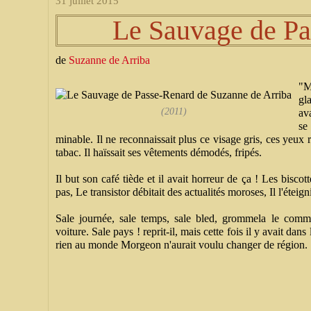
31 juillet 2015
Le Sauvage de P
de
Suzanne de Arriba
"M
gl
(2011)
ava
se
minable. Il ne reconnaissait plus ce visage gris, ces yeux r
tabac. Il haïssait ses vêtements démodés, fripés.
Il but son café tiède et il avait horreur de ça ! Les biscotte
pas, Le transistor débitait des actualités moroses, Il l'éteigni
Sale journée, sale temps, sale bled, grommela le comm
voiture. Sale pays ! reprit-il, mais cette fois il y avait dan
rien au monde Morgeon n'aurait voulu changer de région. 