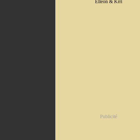
Elleon & Krri
Publicité