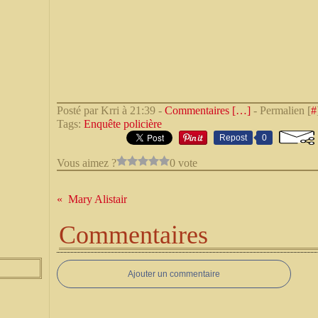
Posté par Krri à 21:39 -
Commentaires [
…
]
- Permalien [
#
Tags:
Enquête policière
Repost
0
Vous aimez ?
0 vote
Mary Alistair
Commentaires
Ajouter un commentaire