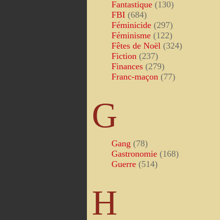
Fantastique
(130)
FBI
(684)
Féminicide
(297)
Féminisme
(122)
Fêtes de Noël
(324)
Fiction
(237)
Finances
(279)
Franc-maçon
(77)
G
Gang
(78)
Gastronomie
(168)
Guerre
(514)
H