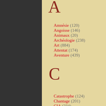
A
Amnésie
(120)
Angoisse
(146)
Animaux
(20)
Archéologie
(238)
Art
(884)
Attentat
(174)
Aventure
(439)
C
Catastrophe
(124)
Chantage
(201)