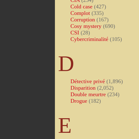
CIA
(234)
Cold case
(427)
Complot
(335)
Corruption
(167)
Cosy mystery
(690)
CSI
(28)
Cybercriminalité
(105)
D
Détective privé
(1,896)
Disparition
(2,052)
Double meurtre
(234)
Drogue
(182)
E