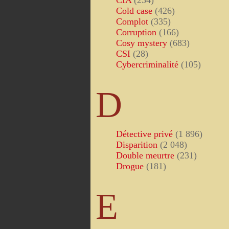
CIA
(234)
Cold case
(426)
Complot
(335)
Corruption
(166)
Cosy mystery
(683)
CSI
(28)
Cybercriminalité
(105)
D
Détective privé
(1 896)
Disparition
(2 048)
Double meurtre
(231)
Drogue
(181)
E