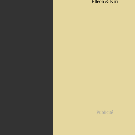
Elleon & Krri
Publicité