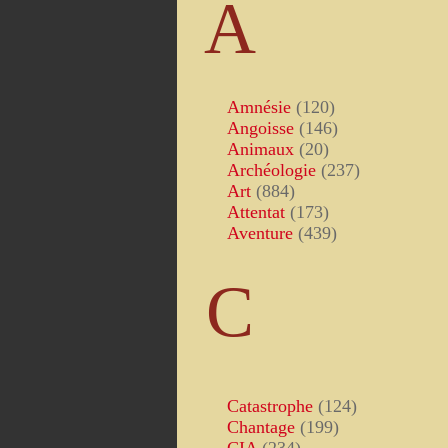
A
Amnésie
(120)
Angoisse
(146)
Animaux
(20)
Archéologie
(237)
Art
(884)
Attentat
(173)
Aventure
(439)
C
Catastrophe
(124)
Chantage
(199)