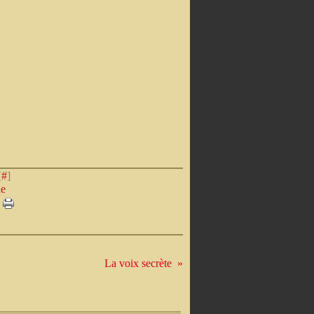
[
#
]
de
La voix secrète