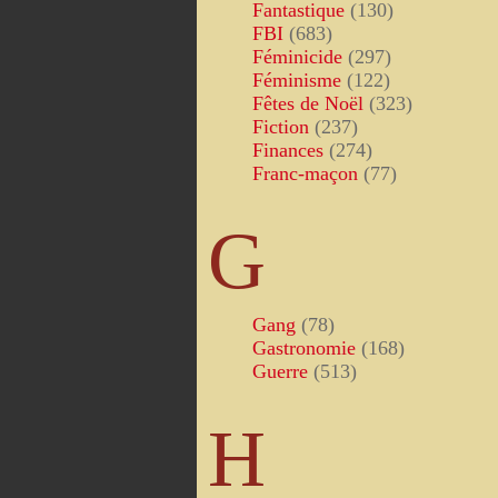
Fantastique
(130)
FBI
(683)
Féminicide
(297)
Féminisme
(122)
Fêtes de Noël
(323)
Fiction
(237)
Finances
(274)
Franc-maçon
(77)
G
Gang
(78)
Gastronomie
(168)
Guerre
(513)
H