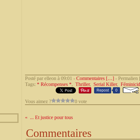
Posté par elleon à 09:01 -
Commentaires [
…
]
- Permalien 
Tags:
* Récompenses *
,
Thriller
,
Serial Killer
,
Féminici
Repost
0
Vous aimez ?
0 vote
... Et justice pour tous
Commentaires