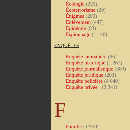
Écologie
(225)
Écoterrorisme
(20)
Énigmes
(200)
Enlèvement
(447)
Epidémie
(93)
Espionnage
(1 146)
ENQUÊTES
Enquête animalière
(96)
Enquête historique
(1 267)
Enquête journalistique
(389)
Enquête juridique
(203)
Enquête policière
(4 640)
Enquête privée
(3 341)
F
Famille
(1 950)