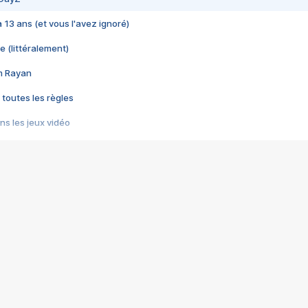
 a 13 ans (et vous l'avez ignoré)
e (littéralement)
im Rayan
 toutes les règles
s les jeux vidéo
us choquant de Rockstar ? - Le scandale BULLY
e plus moche de Steam
du RÊVE tourne au CAUCHEMAR
pendant 8 heures
it… à tort
umiliés par un jeu vidéo
ire - Final Fantasy 8