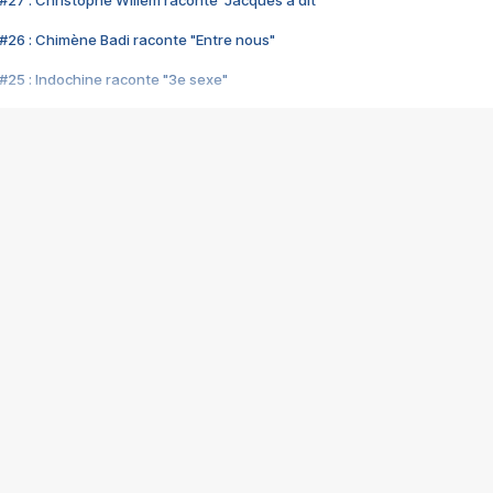
#27 : Christophe Willem raconte "Jacques a dit"
#26 : Chimène Badi raconte "Entre nous"
#25 : Indochine raconte "3e sexe"
#24 : Zaho raconte "C'est chelou"
#23 : Patrick Bruel raconte "Au café des délices"
#22 : Kyo raconte "Le chemin"
#21 : Nolwenn Leroy raconte "Cassé"
#20 : Patrick Hernandez raconte "Born to be alive"
#19 : Lorie raconte "Près de moi"
#18 : Michael Jones raconte "A nos actes manqués" (avec Jean-Jacque
#17 : Khaled raconte "Aïcha"
#16 : Corneille raconte "Parce qu'on vient de loin"
#15 : Indochine raconte "L'aventurier"