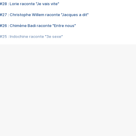
28 : Lorie raconte "Je vais vite"
#27 : Christophe Willem raconte "Jacques a dit"
#26 : Chimène Badi raconte "Entre nous"
#25 : Indochine raconte "3e sexe"
#24 : Zaho raconte "C'est chelou"
#23 : Patrick Bruel raconte "Au café des délices"
#22 : Kyo raconte "Le chemin"
#21 : Nolwenn Leroy raconte "Cassé"
#20 : Patrick Hernandez raconte "Born to be alive"
#19 : Lorie raconte "Près de moi"
#18 : Michael Jones raconte "A nos actes manqués" (avec Jean-Jacque
#17 : Khaled raconte "Aïcha"
#16 : Corneille raconte "Parce qu'on vient de loin"