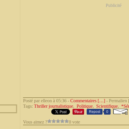
Publicité
Posté par elleon à 05:36 -
Commentaires [
…
]
- Permalien 
Tags:
Thriller journalistique
,
Politique
,
Scientifique
,
*Sé
Repost
0
Vous aimez ?
0 vote