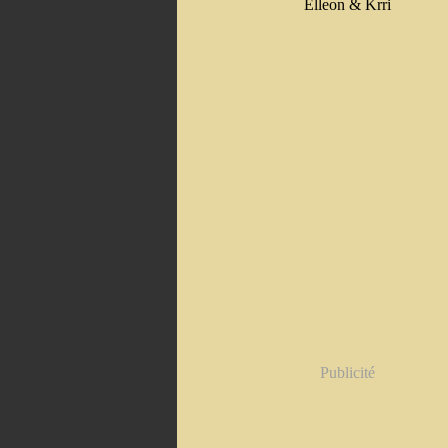
Elleon & Krri
Publicité