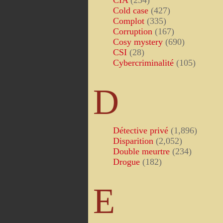
CIA
(234)
Cold case
(427)
Complot
(335)
Corruption
(167)
Cosy mystery
(690)
CSI
(28)
Cybercriminalité
(105)
D
Détective privé
(1,896)
Disparition
(2,052)
Double meurtre
(234)
Drogue
(182)
E