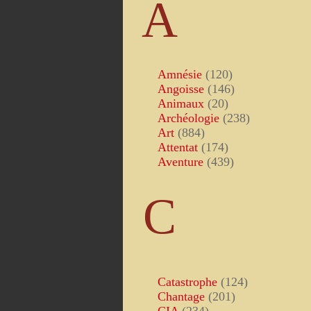
A
Amnésie
(120)
Angoisse
(146)
Animaux
(20)
Archéologie
(238)
Art
(884)
Attentat
(174)
Aventure
(439)
C
Catastrophe
(124)
Chantage
(201)