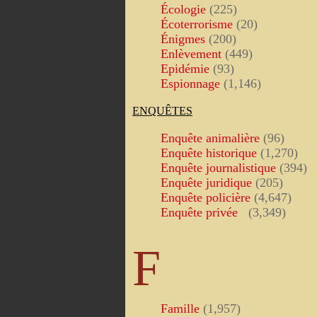
Écologie
(225)
Écoterrorisme
(20)
Énigmes
(200)
Enlèvement
(449)
Epidémie
(93)
Espionnage
(1,146)
ENQUÊTES
Enquête animalière
(96)
Enquête historique
(1,270)
Enquête journalistique
(394)
Enquête juridique
(205)
Enquête policière
(4,647)
Enquête privée
(3,349)
F
Famille
(1,957)