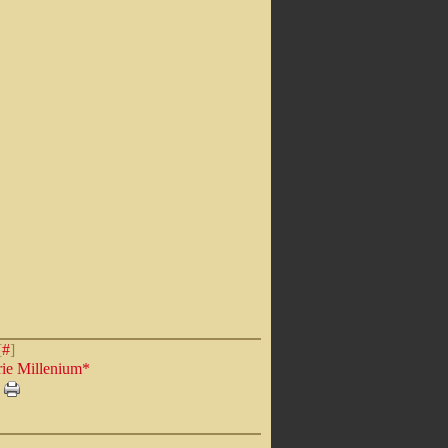
[
#
]
rie Millenium*