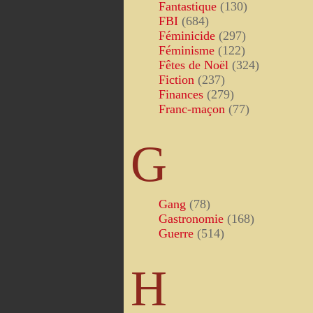
Fantastique
(130)
FBI
(684)
Féminicide
(297)
Féminisme
(122)
Fêtes de Noël
(324)
Fiction
(237)
Finances
(279)
Franc-maçon
(77)
G
Gang
(78)
Gastronomie
(168)
Guerre
(514)
H