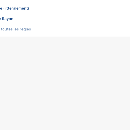
e (littéralement)
im Rayan
 toutes les règles
s les jeux vidéo
us choquant de Rockstar ? - Le scandale BULLY
e plus moche de Steam
du RÊVE tourne au CAUCHEMAR
pendant 8 heures
it… à tort
umiliés par un jeu vidéo
ire - Final Fantasy 8
ti un empire - Age of Empires