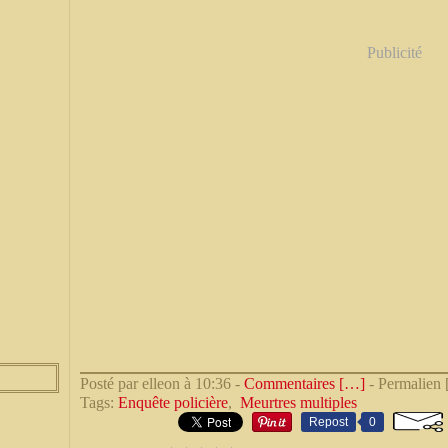
Publicité
Posté par elleon à 10:36 -
Commentaires [
…
]
- Permalien 
Tags:
Enquête policière
,
Meurtres multiples
Repost
0