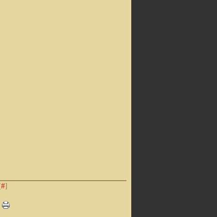
[
#
]