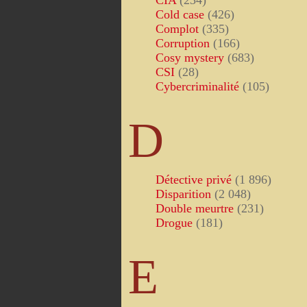
CIA
(234)
Cold case
(426)
Complot
(335)
Corruption
(166)
Cosy mystery
(683)
CSI
(28)
Cybercriminalité
(105)
D
Détective privé
(1 896)
Disparition
(2 048)
Double meurtre
(231)
Drogue
(181)
E