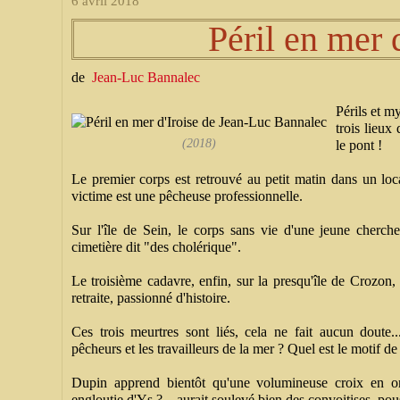
6 avril 2018
Péril en mer 
de
Jean-Luc Bannalec
Périls et m
trois lieux
(2018)
le pont !
Le premier corps est retrouvé au petit matin dans un loca
victime est une pêcheuse professionnelle.
Sur l'île de Sein, le corps sans vie d'une jeune cherche
cimetière dit "des cholérique".
Le troisième cadavre, enfin, sur la presqu'île de Crozon, 
retraite, passionné d'histoire.
Ces trois meurtres sont liés, cela ne fait aucun doute.
pêcheurs et les travailleurs de la mer ? Quel est le motif de
Dupin apprend bientôt qu'une volumineuse croix en or
engloutie d'Ys ? – aurait soulevé bien des convoitises, pous