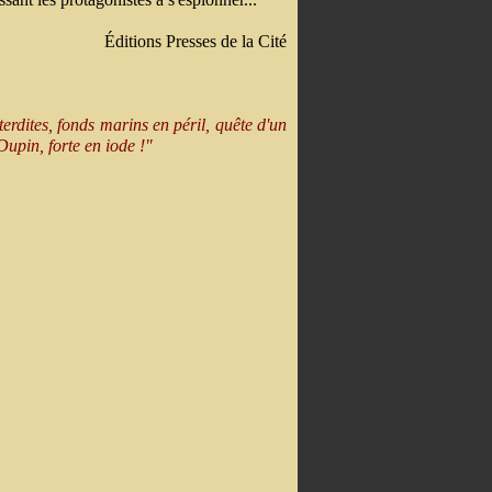
Éditions Presses de la Cité
erdites, fonds marins en péril, quête d'un
upin, forte en iode !"