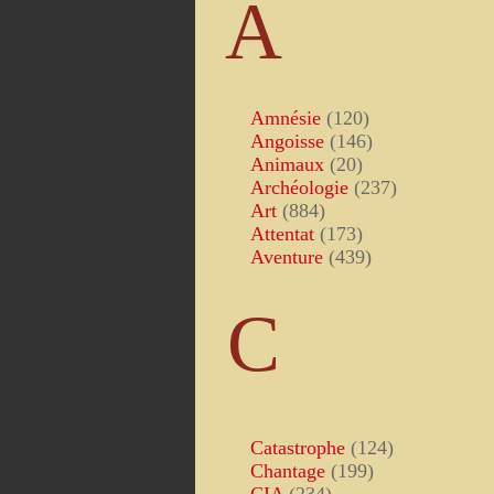
A
Amnésie
(120)
Angoisse
(146)
Animaux
(20)
Archéologie
(237)
Art
(884)
Attentat
(173)
Aventure
(439)
C
Catastrophe
(124)
Chantage
(199)