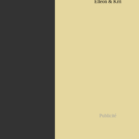
Elleon & Krri
Publicité