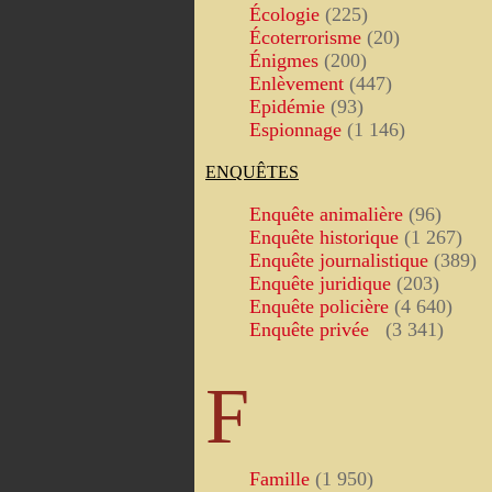
Écologie
(225)
Écoterrorisme
(20)
Énigmes
(200)
Enlèvement
(447)
Epidémie
(93)
Espionnage
(1 146)
ENQUÊTES
Enquête animalière
(96)
Enquête historique
(1 267)
Enquête journalistique
(389)
Enquête juridique
(203)
Enquête policière
(4 640)
Enquête privée
(3 341)
F
Famille
(1 950)