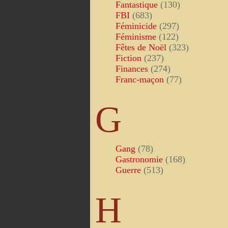
Fantastique
(130)
FBI
(683)
Féminicide
(297)
Féminisme
(122)
Fêtes de Noël
(323)
Fiction
(237)
Finances
(274)
Franc-maçon
(77)
G
Gang
(78)
Gastronomie
(168)
Guerre
(513)
H