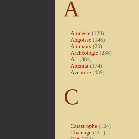
A
Amnésie
(120)
Angoisse
(146)
Animaux
(20)
Archéologie
(238)
Art
(884)
Attentat
(174)
Aventure
(439)
C
Catastrophe
(124)
Chantage
(201)