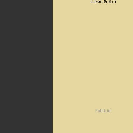
Elleon & Krri
Publicité