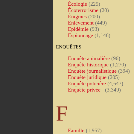
Écologie
(225)
Écoterrorisme
(20)
Énigmes
(200)
Enlèvement
(449)
Epidémie
(93)
Espionnage
(1,146)
ENQUÊTES
Enquête animalière
(96)
Enquête historique
(1,270)
Enquête journalistique
(394)
Enquête juridique
(205)
Enquête policière
(4,647)
Enquête privée
(3,349)
F
Famille
(1,957)