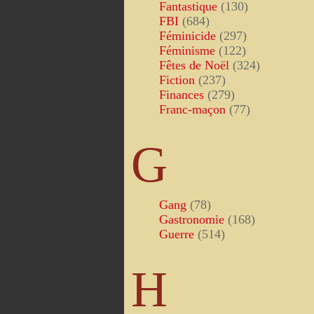
Fantastique
(130)
FBI
(684)
Féminicide
(297)
Féminisme
(122)
Fêtes de Noël
(324)
Fiction
(237)
Finances
(279)
Franc-maçon
(77)
G
Gang
(78)
Gastronomie
(168)
Guerre
(514)
H