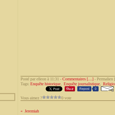
Posté par elleon à 11:31 -
Commentaires [
…
]
- Permalien 
Tags:
Enquête historique
,
Enquête journalistique
,
Religio
Repost
0
Vous aimez ?
0 vote
Jeremiah