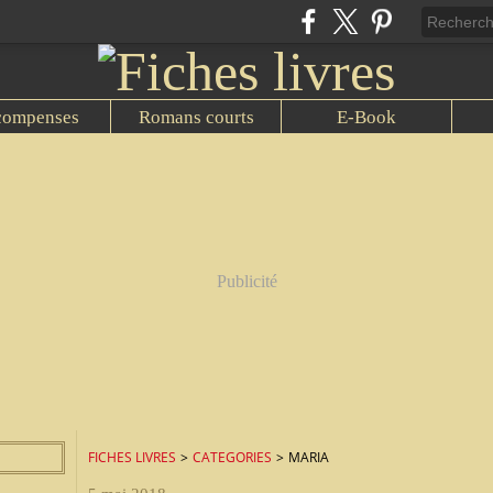
compenses
Romans courts
E-Book
Publicité
FICHES LIVRES
>
CATEGORIES
>
MARIA