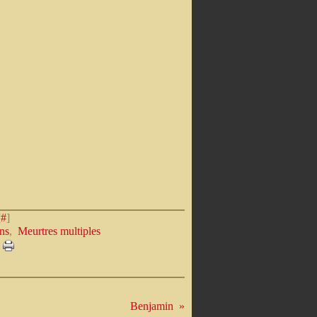
[
#
]
ns
,
Meurtres multiples
Benjamin