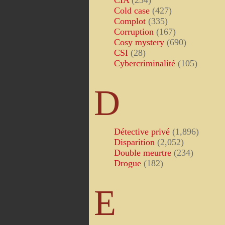
CIA
(234)
Cold case
(427)
Complot
(335)
Corruption
(167)
Cosy mystery
(690)
CSI
(28)
Cybercriminalité
(105)
D
Détective privé
(1,896)
Disparition
(2,052)
Double meurtre
(234)
Drogue
(182)
E