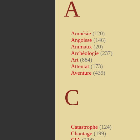
A
Amnésie
(120)
Angoisse
(146)
Animaux
(20)
Archéologie
(237)
Art
(884)
Attentat
(173)
Aventure
(439)
C
Catastrophe
(124)
Chantage
(199)