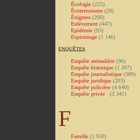
Écologie
(225)
Écoterrorisme
(20)
Énigmes
(200)
Enlèvement
(447)
Epidémie
(93)
Espionnage
(1 146)
ENQUÊTES
Enquête animalière
(96)
Enquête historique
(1 267)
Enquête journalistique
(389)
Enquête juridique
(203)
Enquête policière
(4 640)
Enquête privée
(3 341)
F
Famille
(1 950)