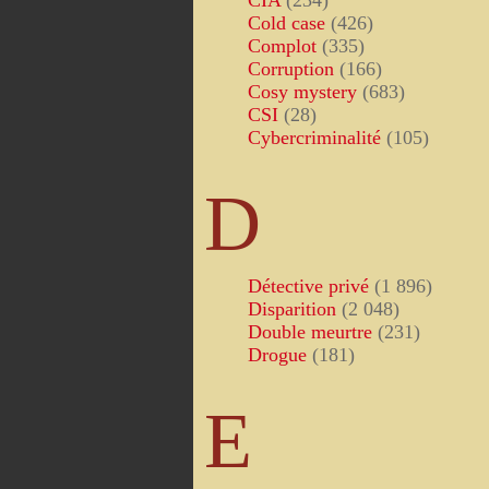
CIA
(234)
Cold case
(426)
Complot
(335)
Corruption
(166)
Cosy mystery
(683)
CSI
(28)
Cybercriminalité
(105)
D
Détective privé
(1 896)
Disparition
(2 048)
Double meurtre
(231)
Drogue
(181)
E