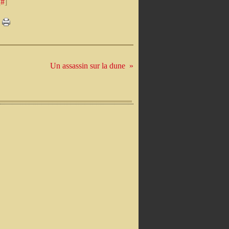
[
#
]
Un assassin sur la dune