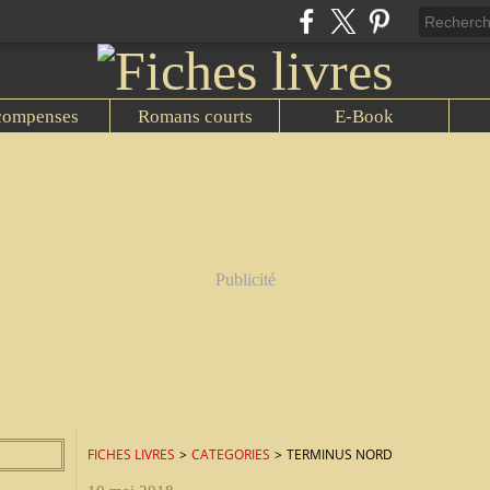
compenses
Romans courts
E-Book
Publicité
FICHES LIVRES
>
CATEGORIES
>
TERMINUS NORD