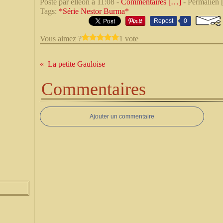
Posté par elleon à 11:08 -
Commentaires [
…
]
- Permalien 
Tags:
*Série Nestor Burma*
Repost
0
Vous aimez ?
1 vote
La petite Gauloise
Commentaires
Ajouter un commentaire