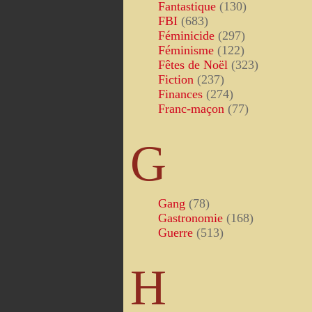
Fantastique
(130)
FBI
(683)
Féminicide
(297)
Féminisme
(122)
Fêtes de Noël
(323)
Fiction
(237)
Finances
(274)
Franc-maçon
(77)
G
Gang
(78)
Gastronomie
(168)
Guerre
(513)
H