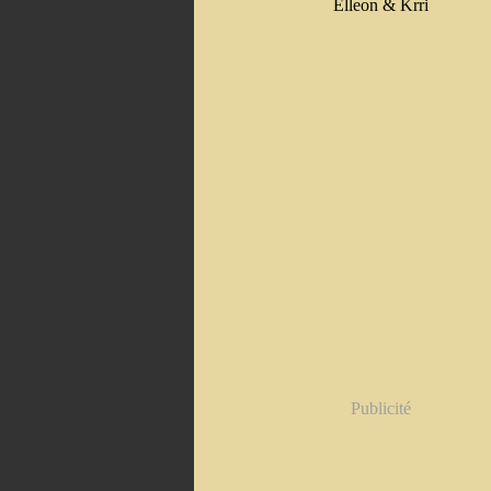
Elleon & Krri
Publicité