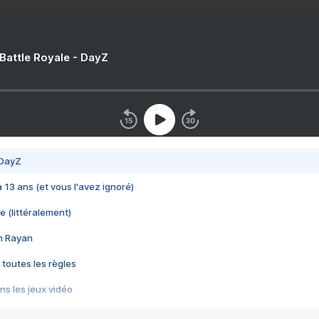
 Battle Royale - DayZ
 DayZ
 a 13 ans (et vous l'avez ignoré)
e (littéralement)
im Rayan
 toutes les règles
s les jeux vidéo
us choquant de Rockstar ? - Le scandale BULLY