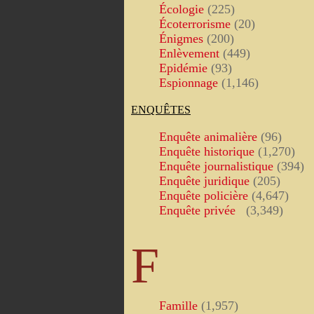
Écologie
(225)
Écoterrorisme
(20)
Énigmes
(200)
Enlèvement
(449)
Epidémie
(93)
Espionnage
(1,146)
ENQUÊTES
Enquête animalière
(96)
Enquête historique
(1,270)
Enquête journalistique
(394)
Enquête juridique
(205)
Enquête policière
(4,647)
Enquête privée
(3,349)
F
Famille
(1,957)