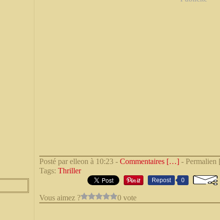
Posté par elleon à 10:23 -
Commentaires [
…
]
- Permalien 
Tags:
Thriller
Repost
0
Vous aimez ?
0 vote