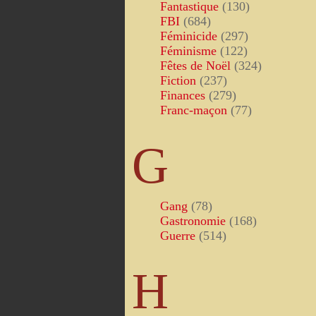
Fantastique
(130)
FBI
(684)
Féminicide
(297)
Féminisme
(122)
Fêtes de Noël
(324)
Fiction
(237)
Finances
(279)
Franc-maçon
(77)
G
Gang
(78)
Gastronomie
(168)
Guerre
(514)
H