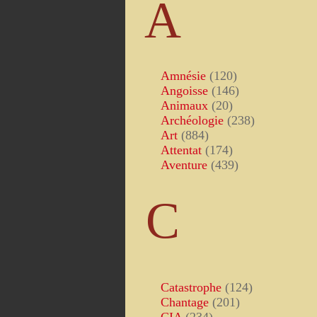
A
Amnésie
(120)
Angoisse
(146)
Animaux
(20)
Archéologie
(238)
Art
(884)
Attentat
(174)
Aventure
(439)
C
Catastrophe
(124)
Chantage
(201)