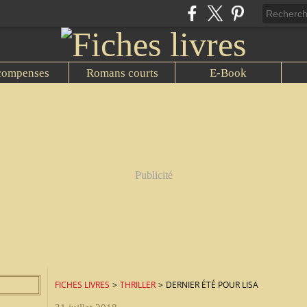
compenses
Romans courts
E-Book
Publicité
FICHES LIVRES
>
THRILLER
>
DERNIER ÉTÉ POUR LISA