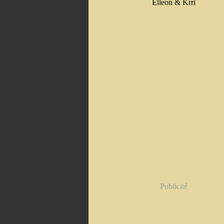
Elleon & Krri
Publicité