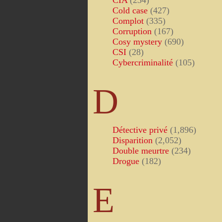
CIA
(234)
Cold case
(427)
Complot
(335)
Corruption
(167)
Cosy mystery
(690)
CSI
(28)
Cybercriminalité
(105)
D
Détective privé
(1,896)
Disparition
(2,052)
Double meurtre
(234)
Drogue
(182)
E