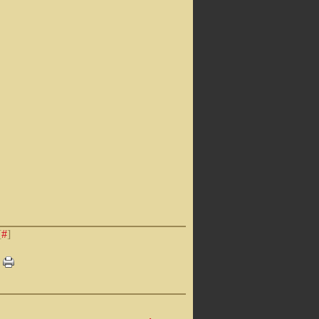
[
#
]