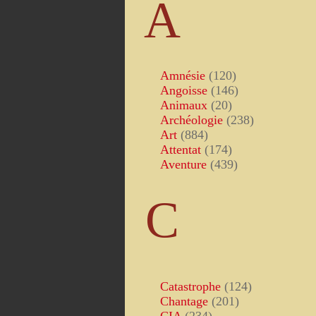
A
Amnésie
(120)
Angoisse
(146)
Animaux
(20)
Archéologie
(238)
Art
(884)
Attentat
(174)
Aventure
(439)
C
Catastrophe
(124)
Chantage
(201)