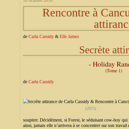
18 octobre 2018
Rencontre à Cancu
attiran
de
Carla Cassidy
&
Elle James
Secrète atti
- Holiday Ran
(Tome 1)
de
Carla Cassidy
(2015)
soupirer. Décidément, si Forest, le séduisant cow-boy qui tr
ainsi, jamais elle n’arrivera à se concentrer sur son travai