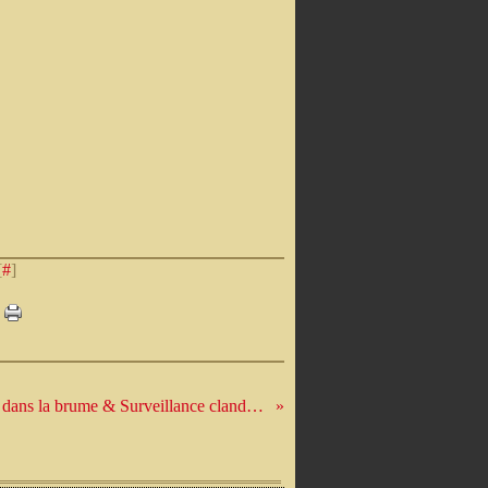
[
#
]
Un secret dans la brume & Surveillance clandestine