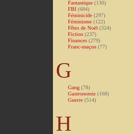
Fantastique
(130)
FBI
(684)
Féminicide
(297)
Féminisme
(122)
Fêtes de Noël
(324)
Fiction
(237)
Finances
(279)
Franc-maçon
(77)
G
Gang
(78)
Gastronomie
(168)
Guerre
(514)
H