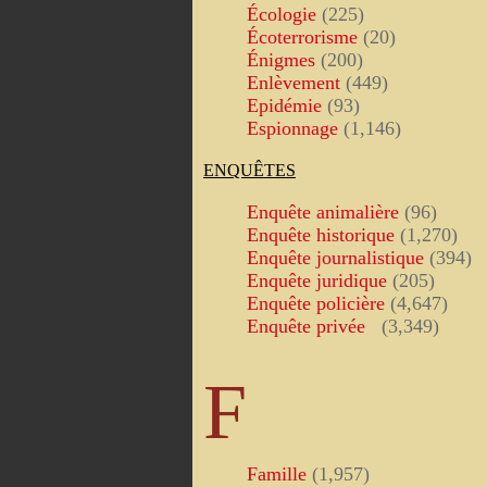
Écologie
(225)
Écoterrorisme
(20)
Énigmes
(200)
Enlèvement
(449)
Epidémie
(93)
Espionnage
(1,146)
ENQUÊTES
Enquête animalière
(96)
Enquête historique
(1,270)
Enquête journalistique
(394)
Enquête juridique
(205)
Enquête policière
(4,647)
Enquête privée
(3,349)
F
Famille
(1,957)