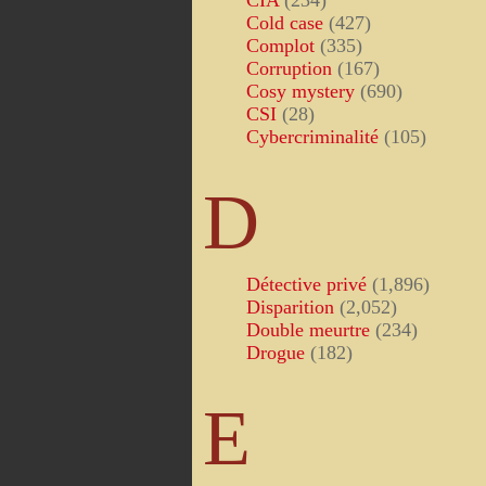
CIA
(234)
Cold case
(427)
Complot
(335)
Corruption
(167)
Cosy mystery
(690)
CSI
(28)
Cybercriminalité
(105)
D
Détective privé
(1,896)
Disparition
(2,052)
Double meurtre
(234)
Drogue
(182)
E