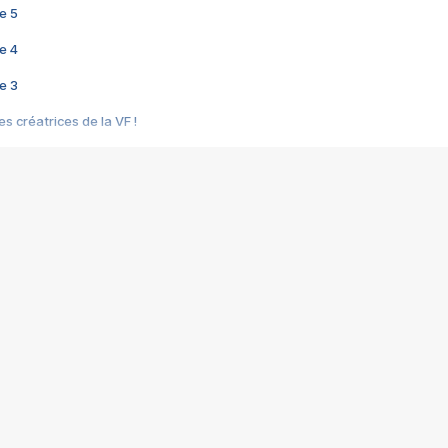
e 5
e 4
e 3
s créatrices de la VF !
e 2
e 1
e Mektoub My Love arrive enfin ! Rencontre avec Shaïn Boumedine et Sal
i : après Toni en famille
elle réalise le bouleversant Dites lui que je l'aime
ais ! Rencontre autour de Vie privée de Rebecca Zlotowski
 de Marguerite, Grave... Rencontre avec Ella Rumpf
 Les Rêveurs, un film intime sur la santé mentale
a avec un film sur le mouvement des Gilets jaunes