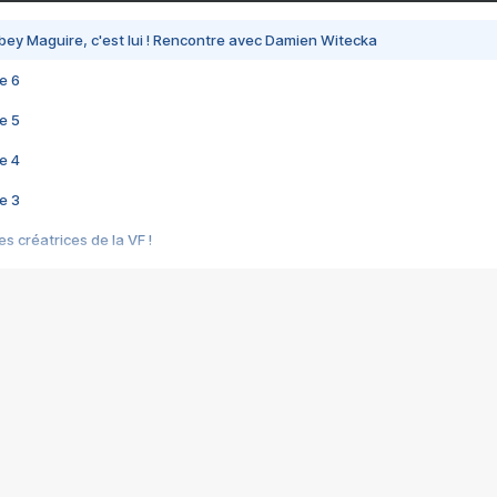
bey Maguire, c'est lui ! Rencontre avec Damien Witecka
e 6
e 5
e 4
e 3
s créatrices de la VF !
e 2
e 1
e Mektoub My Love arrive enfin ! Rencontre avec Shaïn Boumedine et Sal
i : après Toni en famille
elle réalise le bouleversant Dites lui que je l'aime
ais ! Rencontre autour de Vie privée de Rebecca Zlotowski