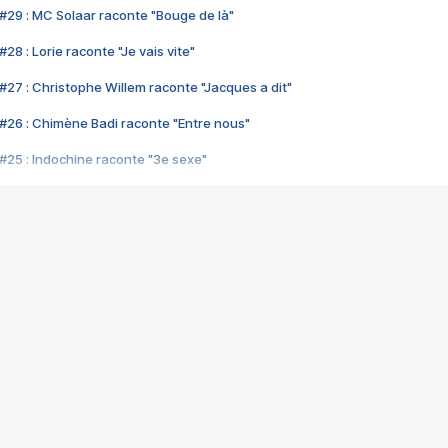
#29 : MC Solaar raconte "Bouge de là"
28 : Lorie raconte "Je vais vite"
#27 : Christophe Willem raconte "Jacques a dit"
#26 : Chimène Badi raconte "Entre nous"
#25 : Indochine raconte "3e sexe"
#24 : Zaho raconte "C'est chelou"
#23 : Patrick Bruel raconte "Au café des délices"
#22 : Kyo raconte "Le chemin"
#21 : Nolwenn Leroy raconte "Cassé"
#20 : Patrick Hernandez raconte "Born to be alive"
#19 : Lorie raconte "Près de moi"
#18 : Michael Jones raconte "A nos actes manqués" (avec Jean-Jacque
#17 : Khaled raconte "Aïcha"