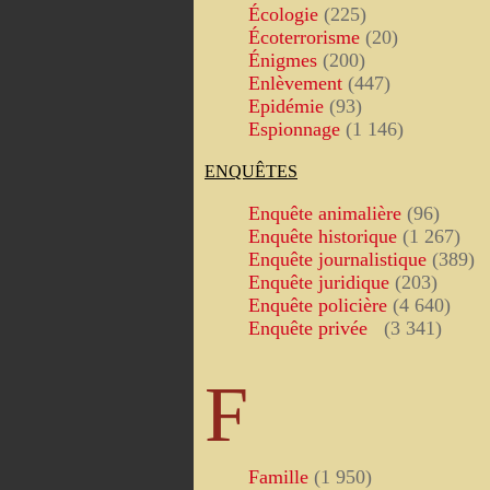
Écologie
(225)
Écoterrorisme
(20)
Énigmes
(200)
Enlèvement
(447)
Epidémie
(93)
Espionnage
(1 146)
ENQUÊTES
Enquête animalière
(96)
Enquête historique
(1 267)
Enquête journalistique
(389)
Enquête juridique
(203)
Enquête policière
(4 640)
Enquête privée
(3 341)
F
Famille
(1 950)