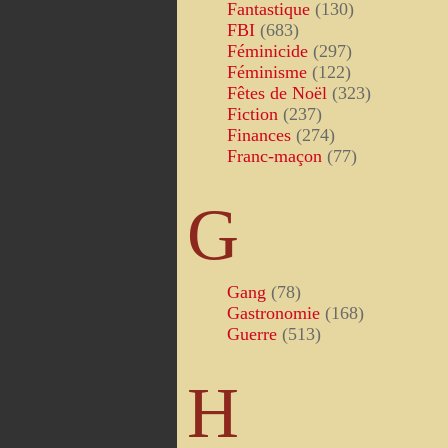
Fantastique
(130)
FBI
(683)
Féminicide
(297)
Féminisme
(122)
Fêtes de Noël
(323)
Fiction
(237)
Finances
(274)
Franc-maçon
(77)
G
Gang
(78)
Gastronomie
(168)
Guerre
(513)
H