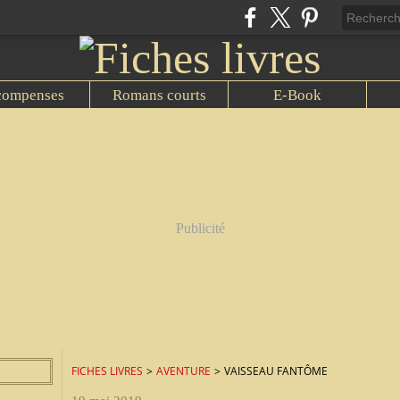
compenses
Romans courts
E-Book
Publicité
FICHES LIVRES
>
AVENTURE
>
VAISSEAU FANTÔME