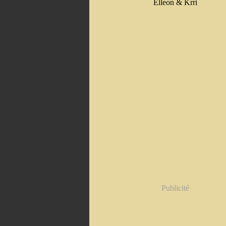
Elleon & Krri
Publicité