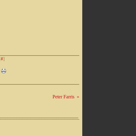
[
#
]
Peter Farris