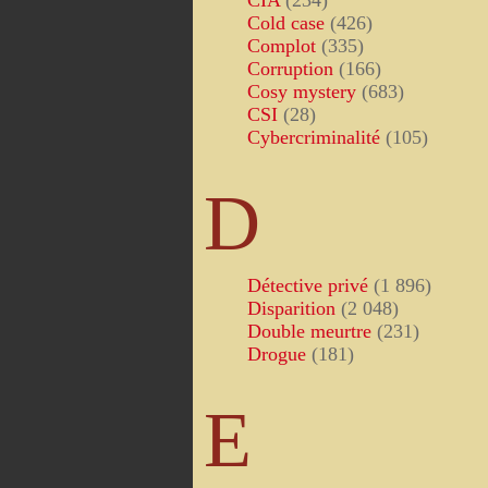
CIA
(234)
Cold case
(426)
Complot
(335)
Corruption
(166)
Cosy mystery
(683)
CSI
(28)
Cybercriminalité
(105)
D
Détective privé
(1 896)
Disparition
(2 048)
Double meurtre
(231)
Drogue
(181)
E