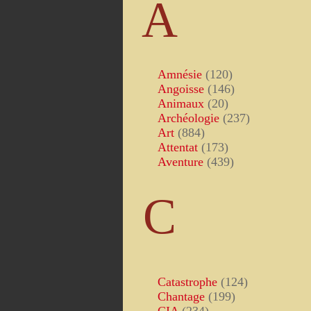
A
Amnésie
(120)
Angoisse
(146)
Animaux
(20)
Archéologie
(237)
Art
(884)
Attentat
(173)
Aventure
(439)
C
Catastrophe
(124)
Chantage
(199)